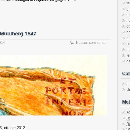
fe
g
d
n
ot
n
i Mühlberg 1547
ot
014
Nessun commento
s
m
fe
g
Cat
an
U
Met
A
R
R
96, ottobre 2012
W