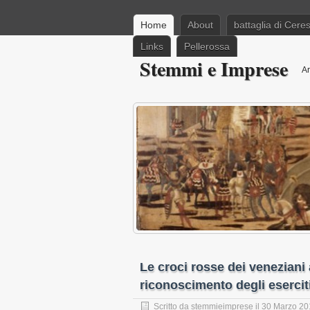
Home
About
battaglia di Cere
Links
Pellerossa
Stemmi e Imprese
Ar
Le croci rosse dei veneziani a
riconoscimento degli eserciti 
Scritto da
stemmieimprese
il
30 Marzo 20