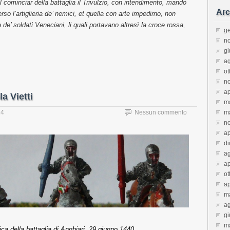
 cominciar della battaglia il Trivulzio, con intendimento, mandò
Arc
o l’artiglieria de’ nemici, et quella con arte impedirno, non
e’ soldati Veneciani, li quali portavano altresì la croce rossa,
g
n
g
a
ot
n
ap
a Vietti
m
m
14
Nessun commento
n
ap
d
a
ap
ot
ap
m
a
g
m
ca della battaglia di Anghiari, 29 giugno 1440