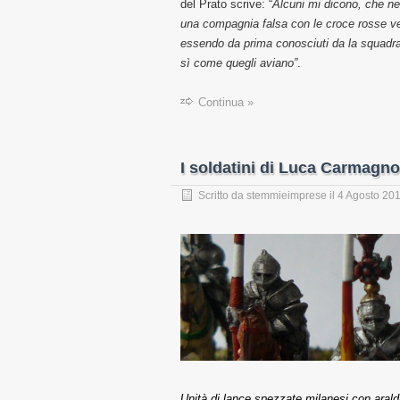
del Prato scrive: “
Alcuni mi dicono, che nel
una compagnia falsa con le croce rosse vers
essendo da prima conosciuti da la squadra d
sì come quegli aviano”
.
Continua »
I soldatini di Luca Carmagnol
Scritto da
stemmieimprese
il
4 Agosto 20
Unità di lance spezzate milanesi con araldi