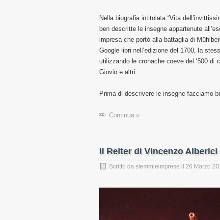
Nella biografia intitolata “Vita dell’invitti
ben descritte le insegne appartenute all’es
impresa che portò alla battaglia di Mühlber
Google libri nell’edizione del 1700, la stes
utilizzando le cronache coeve del ‘500 di
Giovio e altri.
Prima di descrivere le insegne facciamo br
Continua »
Il Reiter di Vincenzo Alberici
Scritto da
stemmieimprese
il
26 Marzo 20