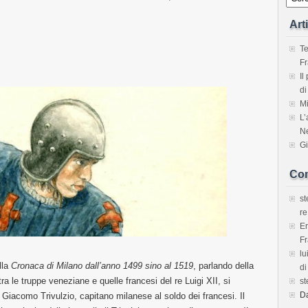
Art
Te
Fr
Il
di
Mi
L’
Ne
Gi
Com
s
re
E
Fr
lu
lla
Cronaca di Milano dall’anno 1499 sino al 1519
, parlando della
di
a le truppe veneziane e quelle francesi del re Luigi XII, si
s
D
iacomo Trivulzio, capitano milanese al soldo dei francesi. Il