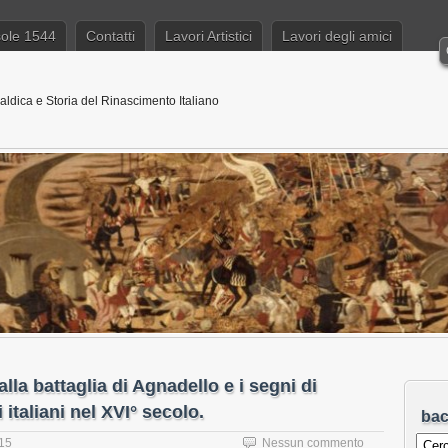
sole 1544
Contatti
Lavori Artistici
Lavori degli amici
aldica e Storia del Rinascimento Italiano
lla battaglia di Agnadello e i segni di
italiani nel XVI° secolo.
ba
15
Nessun commento