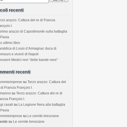
icoli recenti
rzo arazzo: Cattura del re di Francia
ançois I.
 primo arazzo di Capodimonte sulla battaglia
 Pavia
o ultimo libro
araldica di Louis d’Armagnac duca di
mours e viceré di Napoli
ovanni Medici non “delle bande nere”
menti recenti
temmieimprese
su
Terzo arazzo: Cattura del
 di Francia François I.
rmanno
su
Terzo arazzo: Cattura del re di
ancia François I.
igi casali
su
La Legione Nera alla battaglia
 Pavia
temmieimprese
su
Le cernite bresciane
avide
su
Le cernite bresciane