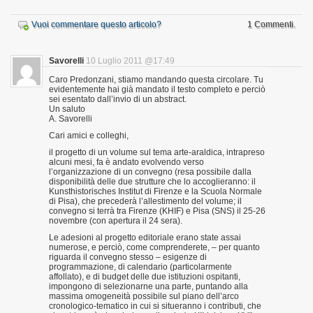
Vuoi commentare questo articolo?
1 Commenti.
Savorelli
10 Luglio 2011 @17:49
Caro Predonzani, stiamo mandando questa circolare. Tu
evidentemente hai già mandato il testo completo e perciò
sei esentato dall’invio di un abstract.
Un saluto
A. Savorelli
Cari amici e colleghi,
il progetto di un volume sul tema arte-araldica, intrapreso
alcuni mesi, fa è andato evolvendo verso
l’organizzazione di un convegno (resa possibile dalla
disponibilità delle due strutture che lo accoglieranno: il
Kunsthistorisches Institut di Firenze e la Scuola Normale
di Pisa), che precederà l’allestimento del volume; il
convegno si terrà tra Firenze (KHIF) e Pisa (SNS) il 25-26
novembre (con apertura il 24 sera).
Le adesioni al progetto editoriale erano state assai
numerose, e perciò, come comprenderete, – per quanto
riguarda il convegno stesso – esigenze di
programmazione, di calendario (particolarmente
affollato), e di budget delle due istituzioni ospitanti,
impongono di selezionarne una parte, puntando alla
massima omogeneità possibile sul piano dell’arco
cronologico-tematico in cui si situeranno i contributi, che