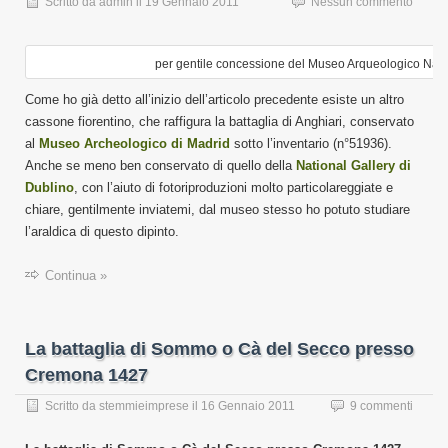
Scritto da
admin
il
19 Gennaio 2011
Nessun commento
per gentile concessione del Museo Arqueologico Naci
Come ho già detto all’inizio dell’articolo precedente esiste un altro
cassone fiorentino, che raffigura la battaglia di Anghiari, conservato
al
Museo Archeologico di Madrid
sotto l’inventario (n°51936).
Anche se meno ben conservato di quello della
National Gallery di
Dublino
, con l’aiuto di fotoriproduzioni molto particolareggiate e
chiare, gentilmente inviatemi, dal museo stesso ho potuto studiare
l’araldica di questo dipinto.
Continua »
La battaglia di Sommo o Cà del Secco presso
Cremona 1427
Scritto da
stemmieimprese
il
16 Gennaio 2011
9 commenti