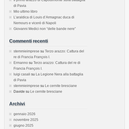
di Pavia
Mio ultimo libro
L’araldica di Louis d’Armagnac duca di
Nemours e viceré di Napoli
Giovanni Medici non “delle bande nere”
Commenti recenti
stemmieimprese
su
Terzo arazzo: Cattura del
re di Francia François I.
Ermanno
su
Terzo arazzo: Cattura del re di
Francia François I.
luigi casali
su
La Legione Nera alla battaglia
di Pavia
stemmieimprese
su
Le cernite bresciane
Davide
su
Le cernite bresciane
Archivi
gennaio 2026
novembre 2025
giugno 2025