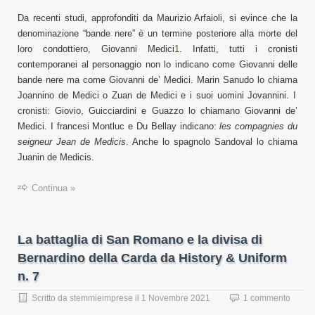
D
a recenti studi, approfonditi da Maurizio Arfaioli, si evince che la
denominazione “bande nere” è un termine posteriore alla morte del
loro condottiero, Giovanni Medici
1
. Infatti, tutti i cronisti
contemporanei al personaggio
non lo
indicano
come Giovanni d
e
lle
bande nere ma
co
m
e Giovanni
de’
Medici.
Marin
Sanudo
lo chiama
Joannino de Medici o
Z
uan de Medici
e i
suoi uomini Jovannini.
I
cronisti: Giovio, Guicciardini e Guazzo lo chiamano G
iovanni de’
M
edici.
I francesi
Montluc
e
Du Bellay
indicano
:
les compagnies du
seigneur Jean de Medicis
.
Anche lo spagnolo Sandoval lo chiama
Juanin de Medicis.
Continua »
La battaglia di San Romano e la divisa di
Bernardino della Carda da History & Uniform
n. 7
Scritto da
stemmieimprese
il
1 Novembre 2021
1 commento