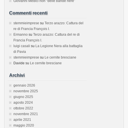
Giovanni Medici non “delle bande nere”
Commenti recenti
stemmieimprese
su
Terzo arazzo: Cattura del
re di Francia François I.
Ermanno
su
Terzo arazzo: Cattura del re di
Francia François I.
luigi casali
su
La Legione Nera alla battaglia
di Pavia
stemmieimprese
su
Le cernite bresciane
Davide
su
Le cernite bresciane
Archivi
gennaio 2026
novembre 2025
giugno 2025
agosto 2024
ottobre 2022
novembre 2021
aprile 2021
maggio 2020