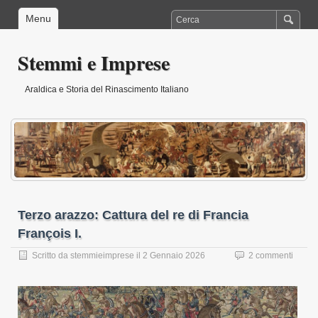
Menu
Stemmi e Imprese
Araldica e Storia del Rinascimento Italiano
Terzo arazzo: Cattura del re di Francia
François I.
Scritto da
stemmieimprese
il
2 Gennaio 2026
2 commenti