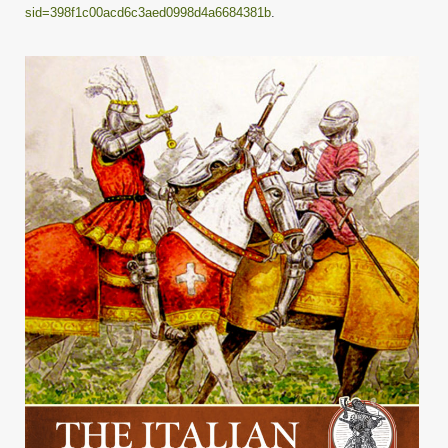
sid=398f1c00acd6c3aed0998d4a6684381b
.