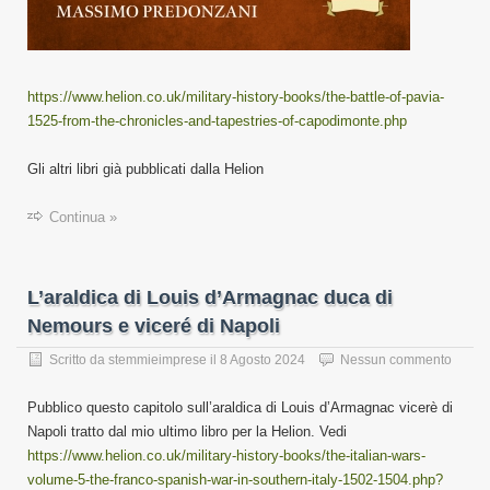
https://www.helion.co.uk/military-history-books/the-battle-of-pavia-
1525-from-the-chronicles-and-tapestries-of-capodimonte.php
Gli altri libri già pubblicati dalla Helion
Continua »
L’araldica di Louis d’Armagnac duca di
Nemours e viceré di Napoli
Scritto da
stemmieimprese
il
8 Agosto 2024
Nessun commento
Pubblico questo capitolo sull’araldica di Louis d’Armagnac vicerè di
Napoli tratto dal mio ultimo libro per la Helion. Vedi
https://www.helion.co.uk/military-history-books/the-italian-wars-
volume-5-the-franco-spanish-war-in-southern-italy-1502-1504.php?