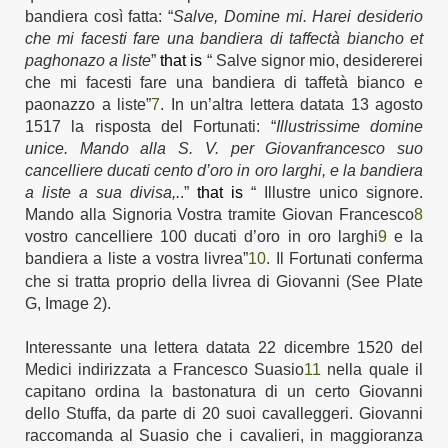
bandiera così fatta: “
Salve, Domine mi. Harei desiderio
che mi facesti fare una bandiera di taffectà biancho et
paghonazo a liste
”
that is
“ Salve signor mio, desidererei
che mi facesti fare una bandiera di taffetà bianco e
paonazzo a liste”
7
.
In un’altra lettera datata 13 agosto
1517 la risposta del Fortunati: “
Illustrissime domine
unice. Mando alla S. V. per Giovanfrancesco suo
cancelliere ducati cento d’oro in oro larghi, e la bandiera
a liste a sua divisa,.
.”
that is
“
Illustre unico signore.
Mando alla Signoria Vostra tramite Giovan Francesco
8
vostro cancelliere 100 ducati d’oro
in oro larghi
9
e la
bandiera a liste a vostra livrea”
10
.
I
l
Fortunati conferma
che si tratta proprio della livrea di Giovanni
(See Plate
G, Image 2).
I
nteressante una lettera
datata 22 dicembre 1520 del
Medici indirizzata a Francesco Suasio
11
nella quale il
capitano ordina la bastonatura di un certo Giovanni
dello Stuffa, da parte di 20 suoi cavalleggeri. Giovanni
raccom
anda
al
S
uasio che i cavalieri,
in
maggioranza