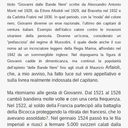
titolo “Giovanni dalle Bande Nere”
scritte
d
a
Alessandro Antonio
Monti nel 1928, d
a
Ettore Allodoli nel 1929,
dal
Bravetta nel 1932 e
da
Carlotta Fratini nel 1936.
In quel periodo, con la “moda” del colore
nero, Giovanni
divenne un eroe nazionale, l’ultimo dei capitani di
ventura italiani. Esempio dell’italico valore contro le invasioni
straniere della penisola. Divenne un’icona,
considerato
un
“prefascista” del regime di Mussolini,
il quale
diede anche il
suo
nome ad un incrociatore leggero della Regia Marina
,
a
ffondato nel
1942 da un sommergibile inglese.
Nel dopoguerra la figura di
Giovanni cadde
in
dimenticanza, ma continuò la popolarità
Arfaioli,
dell’epiteto “delle Bande Nere” fino agli studi di
Maurizio
che, a mi
o
avviso, ha fatto luce sul vero
appellativo
e
sulla livrea
realmente indossata
del capitano.
Ma ritorn
iamo
alle gesta di Giovanni.
Dal 1521 al 1526
cambiò
bandiera
molte volte
e
con una certa frequenza
.
Nel 1522,
al soldo della Francia
partecipò alla battaglia
della Bicocca proteggendo la ritirata dei francesi,
che lo
avevano assoldato
7
. Nel gennaio 1524
passò
tra le fila
imperiali e ri
uscì
a fermare 5.000 svizzeri calati dalla