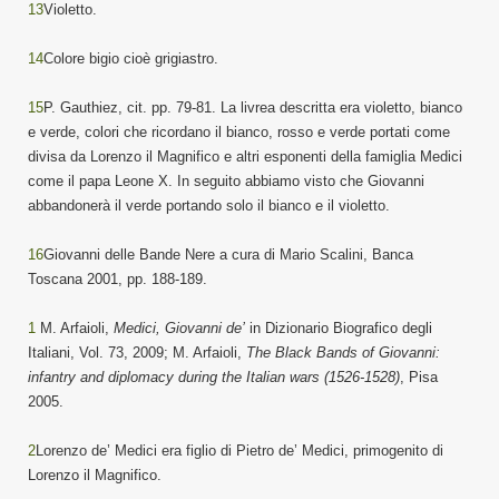
13
Violetto.
14
Colore bigio cioè grigiastro.
15
P. Gauthiez, cit. pp. 79-81. La livrea descritta era violetto, bianco
e verde, colori che ricordano il bianco, rosso e verde portati come
divisa da Lorenzo il Magnifico e altri esponenti della famiglia Medici
come il papa Leone X. In seguito abbiamo visto che Giovanni
abbandonerà il verde portando solo il bianco e il violetto.
16
Giovanni delle Bande Nere a cura di Mario Scalini, Banca
Toscana 2001, pp. 188-189.
1
M. Arfaioli,
Medici, Giovanni de’
in
Dizionario Biografico degli
Italiani, Vol. 73, 2009; M. Arfaioli,
The Black Bands of Giovanni:
infantry and diplomacy during the Italian wars (1526-1528)
, Pisa
2005.
2
Lorenzo de’ Medici era figlio di Pietro de’ Medici, primogenito di
Lorenzo il Magnifico.