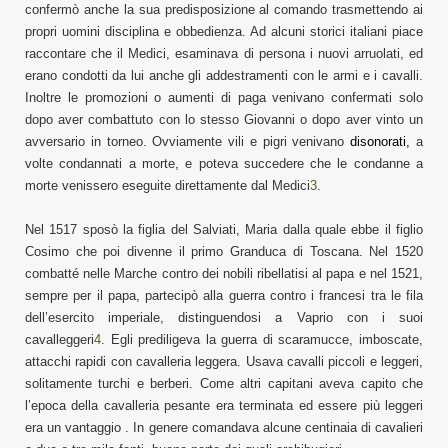
confermò anche la sua predisposizione al comando trasmettendo ai
propri uomini disciplina e obbedienza. Ad alcuni storici italiani piace
raccontare che il Medici, esaminava di persona i nuovi arruolati, ed
erano condotti da lui anche gli addestramenti con le armi e i cavalli.
Inoltre le promozioni o aumenti di paga venivano confermati solo
dopo aver combattuto con lo stesso Giovanni o dopo aver vinto un
avversario in torneo. Ovviamente vili e pigri venivano
disonorati
,
a
volte condannati a morte, e poteva succedere che le condanne a
morte venissero eseguite direttamente dal Medici
3
.
Nel 1517 sposò la figlia del Salviati, Maria dalla quale ebbe il figlio
Cosimo che poi divenne il primo Granduca di Toscana. Nel 1520
combatté nelle Marche contro dei nobili ribellatisi al papa e nel 1521,
sempre per il papa, partecipò alla guerra contro i francesi tra le fila
dell’esercito imperiale, distinguendosi a Vaprio con i suoi
cavalleggeri
4
. Egli prediligeva la guerra di scaramucce, imboscate,
attacchi rapidi con cavalleria leggera. Usava cavalli piccoli e leggeri,
solitamente turchi e berberi. Come altri capitani aveva capito che
l’epoca della cavalleria pesante era terminata ed essere più leggeri
era un vantaggio . In genere comandava alcune centinaia di cavalieri