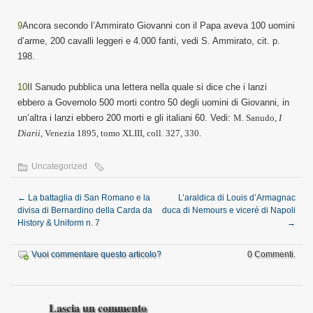
9
Ancora secondo l’Ammirato Giovanni con il Papa aveva 100 uomini
d’arme, 200 cavalli leggeri e 4.000 fanti, vedi S. Ammirato, cit. p.
198.
10
Il Sanudo pubblica una lettera nella quale si dice che i lanzi
ebbero a Governolo 500 morti contro 50 degli uomini di Giovanni, in
un’altra i lanzi ebbero 200 morti e gli italiani 60. Vedi:
M. Sanudo,
I
Diarii
, Venezia 18
9
5, tomo XLIII,
co
l
l
.
327, 330.
Uncategorized
←
La battaglia di San Romano e la
L’araldica di Louis d’Armagnac
divisa di Bernardino della Carda da
duca di Nemours e viceré di Napoli
History & Uniform n. 7
→
Vuoi commentare questo articolo?
0 Commenti.
Lascia un commento