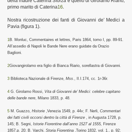
della madre Caterina Sforza e quello di Girolamo Riario,
primo marito di Caterina
16
.
Nostra ricostruzione dei fanti di Giovanni de’ Medici a
Pavia
(
figura 1
).
1
B. Monluc, Commentaires et lettres, Paris 1864, tomo I, pp. 89-91.
All’assedio di Napoli le Bande Nere erano guidate da Orazio
Baglioni.
2
Giovangirolamo era figlio di Bianca Riario, sorellastra di Giovanni.
3
Biblioteca
N
azionale
di Firenze,
Mss
., II.I.174, cc. 1r-36r.
4
G. Girolamo Rossi,
Vita di Giovanni de’ Medici: celebre capitano
delle bande nere
, Milano 1833, p. 48.
5
M.
Guazzo,
Historie
,Venezia 15
49
, p
.
44v
; F. Nerli,
Commentari
dei fatti civili occorsi dentro la cit
tà
di Firenze
,
in Augusta 1728
, p.
145;
B. Segni,
Istorie Fiorentine dall’anno 1527 al 1555,
Firenze
1857,p. 20; B. Varchi,
Storia Fiorentina
,
Torino 1832
, vol. 1.,
p. 92;