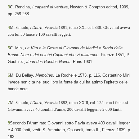
3
C. Rendina,
I capitani di ventura
, Newton & Compton editori, 1999,
pp. 259-268.
4
M. Sanudo,
I Diarii
, Venezia 18
91
, tomo XX
I
,
co
l. 330: Giovanni aveva
con lui 50 lance e 160 cavalli leggeri.
5
C. Mini,
La Vita e le Gesta di Giovanni de Medici o Storia delle
Bande Nere e dei celebri Capitani che vi militarono
, Firenze 1851; P.
Gauthiez,
Jean des Bandes Noires
, Paris 1901.
6
M. Du Bellay,
Memoires
, La Rochelle 1573, p. 116. Costantino Mini
invece non cita nel suo libro la fonte da cui ha attinto l’epiteto delle
bande nere.
7
M. Sanudo,
I Diarii
, Venezia 18
9
2
, tomo XX
I
II
,
co
l.
125
:
con i francesi
Giovanni aveva 40 uomini d’arme, 200 cavalli leggeri e 2.000 fanti.
8
Secondo l’Ammirato Giovanni sotto Pavia aveva 400 cavalli leggeri
e 4.000 fanti, vedi: S. Ammirato, Opuscoli, tomo III, Firenze 1639, p.
193.