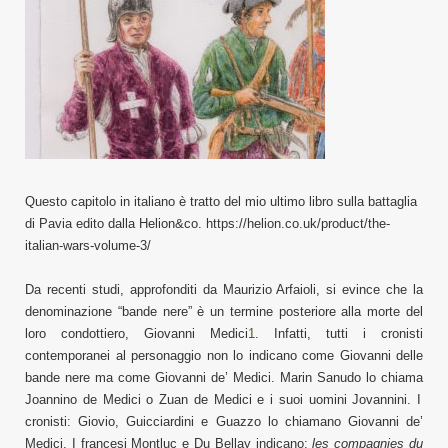
Questo capitolo in italiano è tratto del mio ultimo libro sulla battaglia
di Pavia edito dalla Helion&co. https://helion.co.uk/product/the-
italian-wars-volume-3/
D
a recenti studi, approfonditi da Maurizio Arfaioli, si evince che la
denominazione “bande nere” è un termine posteriore alla morte del
loro condottiero, Giovanni Medici
1
. Infatti, tutti i cronisti
contemporanei al personaggio
non lo
indicano
come Giovanni d
e
lle
bande nere ma
co
m
e Giovanni
de’
Medici.
Marin
Sanudo
lo chiama
Joannino de Medici o
Z
uan de Medici
e i
suoi uomini Jovannini.
I
cronisti: Giovio, Guicciardini e Guazzo lo chiamano G
iovanni de’
M
edici.
I francesi
Montluc
e
Du Bellay
indicano
:
les compagnies du