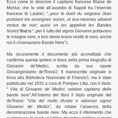
E
cco come
l
e
descrive il capitano francese Blaise de
Monluc che le vide all’assedio di Napoli
tra
l’esercito
francese di Lautrec: “
..pour le dueil du seigneur Jean
portoient les enseignes noires, et eux-mesmes alloient
vestus de noir; aussi on les appelloit les Bandes
Noires
”
that is
“..per il lutto del signor Giovanni portavano
le insegne nere, e loro stessi erano vestiti di nero; anche
noi li chiamavamo B
ande Nere
”
1
.
M
a sicuramente il documento più a
ccreditato
che
conferma qu
esta
ipotesi
si
trova nel
la prima biografia di
Giovanni de’Medici, scritta da suo nipote
Giovangirolamo de’Rossi
2
.
Il
manoscritto
originale si
trova alla Biblioteca Nazionale di Firenze
3
,
ma è stato
pubblicato nel 1833 a cura di Pompeo Litta, con il titolo:
“
Vita di Giovanni de’ Medici: celebre capitano delle
bande nere”.
All’interno del libro il titolo originale del
de’Rossi: “
Vita del molto illustre e valoroso signor
Giovanni de’ Medici”,
da notare l’assenza
della
denominazione bande nere. Ma ecco il riferimento che