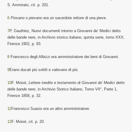
S. Ammirato,
cit.
p. 201.
6
Piovano
o
pievano
era un sacerdote rettore di una pieve.
7
P. Gauthiez, Nuovi documenti intorno a Giovanni de’ Medici detto
delle bande nere, in Archivio storico italiano, quinta serie, tomo XXX,
Firenze 1902, p. 93.
8
Francesco degli Albizzi era amministratore dei beni di Giovanni.
9
Erano ducati più sottili e valevano di più.
10
F. Moisè,
Lettere inedite e testamento di Giovanni de’ Medici detto
delle bande nere
, in Archivio Storico Italiano, Tomo VII°, Parte 1,
Firenze 1858, p. 32.
11
Francesco Suasio era un altro amministratore.
12
F. Moisè, cit. p. 20.