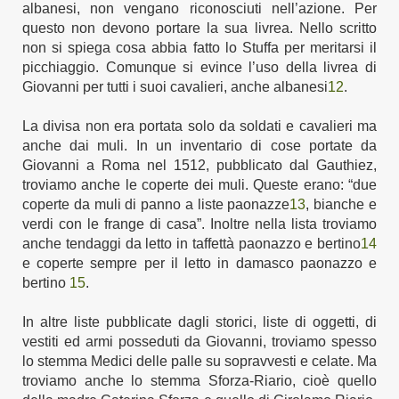
albanesi, non vengano riconosciuti nell’azione. Per
questo non devono portare la sua livrea. Nello scritto
non si spiega cosa abbia fatto lo Stuffa per meritarsi il
picchiaggio. Comunque si evince l’uso della livrea di
Giovanni per tutti i suoi cavalieri, anche albanesi
12
.
L
a divisa non era portata solo da soldati e cavalieri ma
anche dai muli.
In un
inventario di cose portate da
Giovanni a Roma nel 1512, pubblicato dal
Gauthiez,
troviamo anche le coperte dei muli. Queste erano: “due
coperte da muli di panno a liste paonazze
13
, bianche e
verdi con le frange di casa”.
Inoltre nella lista troviamo
anche tendaggi da letto in taffettà paonazzo e bertino
14
e coperte sempre per il letto in damasco paonazzo e
bertino
15
.
In altre liste pubblicate dagli storici,
liste
di oggetti,
di
vestiti ed armi posseduti d
a Giovanni,
troviamo
spesso
lo stemma Medici delle palle su sopravvesti e celate. Ma
troviamo anche lo stemma Sforza-Riario, cioè quello