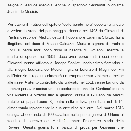
seigneur Jean de Medicis
.
Anche lo spagnolo Sandoval lo chiama
Juanin de Medicis.
P
er capire
il motivo
dell’
epiteto “delle bande nere” dobbiamo
andare
a vedere
la
storia
del personaggio.
Na
cque
nel 1498 da Giovanni di
Pierfrancesco de’ Medici, detto il Popolano
e
Caterina Sforza,
figlia
illegittima del duca di Milano Galeazzo Maria e signora di Imola e
Forlì. Il padre morì poco dopo la nascita di Giovanni, mentre la
madre si spense nel 1509, dopo aver perso tutti i suoi domini.
Giovanni venne affidato a Jacopo Salviati, ricchissimo fiorentino e
alla moglie Lucrezia de’ Medici, figlia di Lorenzo il Magnifico. Fin
dall’infanzia il ragazzo dimostrò un temperamento violento e incline
alle risse. A stento controllato dal Salviati, nel 1511 venne bandito da
Firenze per aver ucciso un suo coetaneo in una lite. Continuò questa
vita violenta e viziosa fino a quando, grazie a Giuliano de Medici
fratello di papa Leone X, entrò nella milizia pontificia nel 1514,
dimostrando rapidamente la sua attitudine alle armi. Nel marzo 1516
era già al comando di 100 cavalieri nella prima guerra di Urbino al
seguito di Lorenzo de’ Medici
2
, contro Francesco Maria della
Rovere. Questa guerra fu il banco di prova per Giovanni che