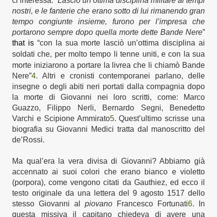
ci interessa: “
Lasciò un’ottima disciplina militare ai tempi
nostri, e le fanterie che erano sotto di lui rimanendo gran
tempo congiunte insieme, furono per l’impresa che
portarono sempre dopo quella morte dette Bande Nere
”
that is
“con la sua morte lasciò un’ottima disciplina ai
soldati che, per molto tempo li tenne uniti,
e con la sua
morte iniziarono a portare la livrea
che li chiamò
Bande
Nere”
4
.
Altri e cronisti contemporanei
parlano, delle
insegne o degli abiti neri portati dalla compagnia dopo
la morte di Giovanni
nei loro scritti, come: Marco
Guazzo, Filippo Nerli, Bernardo Segni, Benedetto
Varchi
e
Scipione Ammirato
5
.
Quest’ultimo scrisse una
biografia su Giovanni Medici tratta dal manoscritto del
de’Rossi
.
M
a qual’era la
vera
divisa di Giovanni?
A
bbiamo già
accennato ai
suoi
colori
che
erano bianco e violetto
(porpora), come vengono citati da
Gauthiez,
e
d
e
cco il
testo
originale
d
a
una lettera
del 9 agosto 1517
dello
stesso Giovanni
al
piovano
Francesco Fortunati
6
.
In
questa missiva il capitano
chiedeva di
avere una