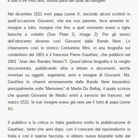
e due o tre mila fanti, buona parte dei quali archibugieri.
Nel
dicembre
1521
morì papa Leone X,
secondo
alcuni
s
crittori
in
quell’occasione Giovanni,
che era suo parente
, fece annerire le
insegne a lutto, insegne che fino a quel momento erano a righe
bianche e violette
(See Plate G, Image 2).
Per gli storici
dell’ottocento d
iv
enne
così Giovanni dalle Bande Nere.
Lo
chiamarono così lo storico Costantino Mini, in una biografia sul
condottiero del 1851 e il francese Pierre
Gauthiez, che pubblicò nel
1901 “
Jean des Bandes Noires”
5
.
Quest’ultim
a biografia è la meglio
documentata,
pubblicando
oltre a lettere e documenti, anche
inventari su oggetti, argenterie, armi
e
insegne di Giovanni.
Ma
Gauthiez
lo chiamò erroneamente
dalle Bande Nere
basandosi
principalmente sulle “Memoires” di Martin Du Bellay, il quale scrisse
che
quando Giovanni de Medici entrò a servizio dei francesi,
nel
marzo 1522,
le sue insegne erano già nere
per il lutto di papa Leone
X
6
.
Il pubblico e la critica in Italia gradirono molto la pubblicazione di
Gauthiez,
tanto che anni dopo,
con il crescere del nazionalismo in
Italia e con il regime fascista, si ebbero nuove
biografie
tutte
dal