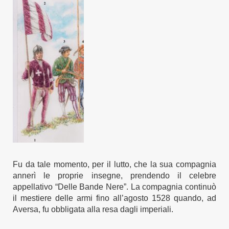
Fu d
a
tale
momento, per il lutto,
che
l
a sua compagnia
annerì le proprie insegne,
prendendo il celebre
appellativo “Delle
Bande Nere”.
La compagnia continuò
il mestiere delle armi fino all’agosto 1528 quando, ad
Aversa, fu
obbligat
a
alla resa dagli imperiali.