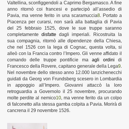
Valtellina, sconfiggendoli a Caprimo Bergamasco.
A fine
anno ritornò coi francesi e partecipò all’assedio di
Pavia, ma venne ferito in una scaramuccia
8
. Portato a
Piacenza per curarsi, non sarà alla battaglia di Pavia
del 25 febbraio 1525, dove le sue truppe saranno
completamente
disfatte
dagli imperiali.
Ricostruita la
sua compagnia, ritornò alle dipendenze della Chiesa,
che nel 1526 con la lega di Cognac,
questa volta,
si
alleò
con la
Francia contro l’
I
mpero.
Gli venne affidato il
comando delle truppe pontificie ma
a
gli ordini
di
Francesco della Rovere, capitano generale della Lega
9
.
Nel novembre dello stesso anno 12.000 lanzichenecchi
guidati da Georg von Frundsberg scesero in Lombardia
in appoggio all’
I
mpero. Giovanni attaccò la loro
retroguardia a Governolo il 25 novembre, procurando
molte perdite al nemico
10
, ma venne ferito da un colpo
di falconetto alla stessa gamba colpita a Pavia. Morirà di
cancrena
il 29 novembre 1526.