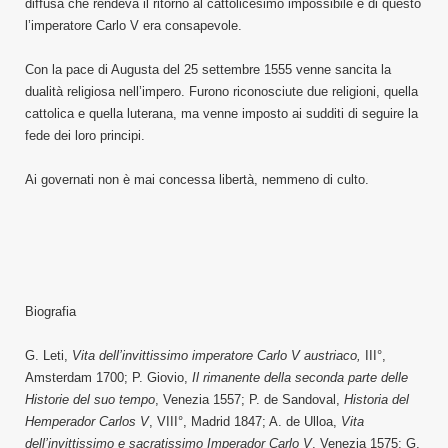
diffusa che rendeva il ritorno al cattolicesimo impossibile e di questo
l’imperatore Carlo V era consapevole.
Con la pace di Augusta del 25 settembre 1555 venne sancita la
dualità religiosa nell’impero. Furono riconosciute due religioni, quella
cattolica e quella luterana, ma venne imposto ai sudditi di seguire la
fede dei loro principi.
Ai governati non è mai concessa libertà, nemmeno di culto.
Biografia
G. Leti,
Vita dell’invittissimo imperatore Carlo V austriaco,
III°,
Amsterdam 1700; P. Giovio,
Il rimanente della seconda parte delle
Historie del suo tempo
, Venezia 1557; P. de Sandoval,
Historia del
Hemperador Carlos V
, VIII°, Madrid 1847; A. de Ulloa,
Vita
dell’invittissimo e sacratissimo Imperador Carlo V
, Venezia 1575; G.