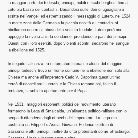
la maggior parte dei tedeschi, principi, nobili e ricchi borghesi fino al
ceto più basso dei contadini. Basandosi sulle idee di uguaglianza
scritte nei Vangeli ed estremizzando il messaggio di Lutero, nel 1524
in molte zone della Germania la piccola nobiltà e i contadini si
ribellarono contro gli abusi della società feudale. Lutero però non
appoggiò la rivolta anzi la condannò, prendendo le parti dei principi.
Questi con i loro eserciti, dopo violenti scontri, sedarono nel sangue
la ribellione nel 1525.
In seguito l’alleanza tra i riformatori luterani e alcuni del maggiori
principi tedeschi trovò un fronte comune nella ribellione non solo alla
Chiesa ma anche all’imperatore Carlo V. Dapprima quest’ultimo
cercò di riconciliare i luterani e la Chiesa romana poi, fallito il
tentativo, si schierò apertamente per il Papa.
Nel 1531 i maggiori esponenti politici del movimento luterano
formarono la Lega di Smalcalda, un’alleanza politico-militare con lo
scopo di difendersi dagli attacchi dell’imperatore. La Lega era
costituita da Filippo I d’Assia, Giovanni Federico elettore di
Sassonia e altri principi, inoltre da città protestanti come Strasburgo,