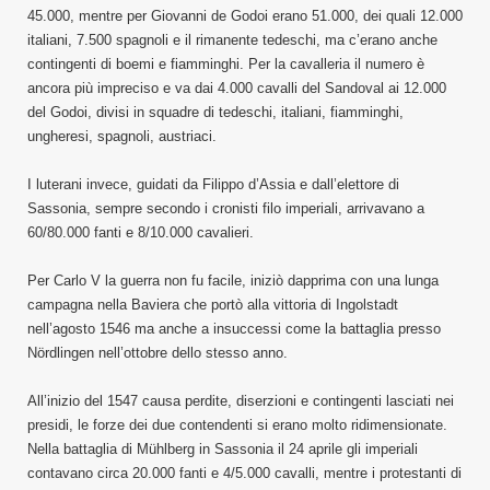
45.000, mentre per Giovanni de Godoi erano 51.000, dei quali 12.000
italiani, 7.500 spagnoli e il rimanente tedeschi, ma c’erano anche
contingenti di boemi e fiamminghi. Per la cavalleria il numero è
ancora più impreciso e va dai 4.000 cavalli del Sandoval ai 12.000
del Godoi, divisi in squadre di tedeschi, italiani, fiamminghi,
ungheresi, spagnoli, austriaci.
I luterani invece, guidati da Filippo d’Assia e dall’elettore di
Sassonia, sempre secondo i cronisti filo imperiali, arrivavano a
60/80.000 fanti e 8/10.000 cavalieri.
Per Carlo V la guerra non fu facile, iniziò dapprima con una lunga
campagna nella Baviera che portò alla vittoria di Ingolstadt
nell’agosto 1546 ma anche a insuccessi come la battaglia presso
Nördlingen nell’ottobre dello stesso anno.
All’inizio del 1547 causa perdite, diserzioni e contingenti lasciati nei
presidi, le forze dei due contendenti si erano molto ridimensionate.
Nella battaglia di Mühlberg in Sassonia il 24 aprile gli imperiali
contavano circa 20.000 fanti e 4/5.000 cavalli, mentre i protestanti di