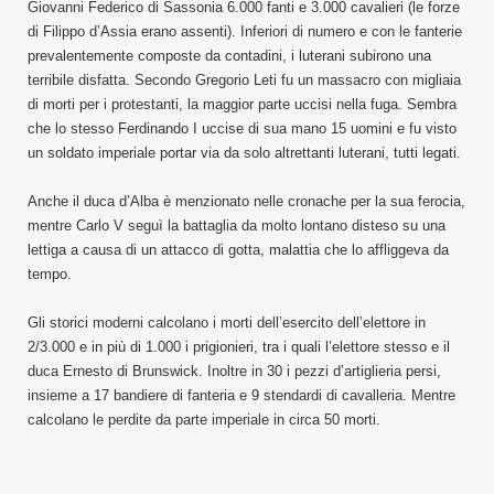
Giovanni Federico di Sassonia 6.000 fanti e 3.000 cavalieri (le forze
di Filippo d’Assia erano assenti). Inferiori di numero e con le fanterie
prevalentemente composte da contadini, i luterani subirono una
terribile disfatta. Secondo Gregorio Leti fu un massacro con migliaia
di morti per i protestanti, la maggior parte uccisi nella fuga. Sembra
che lo stesso Ferdinando I uccise di sua mano 15 uomini e fu visto
un soldato imperiale portar via da solo altrettanti luterani, tutti legati.
Anche il duca d’Alba è menzionato nelle cronache per la sua ferocia,
mentre Carlo V seguì la battaglia da molto lontano disteso su una
lettiga a causa di un attacco di gotta, malattia che lo affliggeva da
tempo.
Gli storici moderni calcolano i morti dell’esercito dell’elettore in
2/3.000 e in più di 1.000 i prigionieri, tra i quali l’elettore stesso e il
duca Ernesto di Brunswick. Inoltre in 30 i pezzi d’artiglieria persi,
insieme a 17 bandiere di fanteria e 9 stendardi di cavalleria. Mentre
calcolano le perdite da parte imperiale in circa 50 morti.