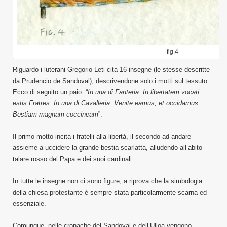
fig.4
Riguardo i luterani Gregorio Leti cita 16 insegne (le stesse descritte
da Prudencio de Sandoval), descrivendone solo i motti sul tessuto.
Ecco di seguito un paio: “
In una di Fanteria: In libertatem vocati
estis Fratres. In una di Cavalleria: Venite eamus, et occidamus
Bestiam magnam coccineam
”.
Il primo motto incita i fratelli alla libertà, il secondo ad andare
assieme a uccidere la grande bestia scarlatta, alludendo all’abito
talare rosso del Papa e dei suoi cardinali.
In tutte le insegne non ci sono figure, a riprova che la simbologia
della chiesa protestante è sempre stata particolarmente scarna ed
essenziale.
Comunque, nelle cronache del Sandoval e dell’Ulloa vengono