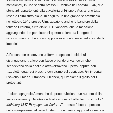
menzionati, in uno scontro presso il Danubio nell’agosto 1546, due
stendardi appartenenti alla cavalleria di Filippo d’Assia, uno tutto
rosso e l’altro tutto giallo. In seguito, in una grande scaramuccia
nell’ottobre 1546 presso Ulm, appaiono anche le bandiere della
fanteria luterana, tutte gialle. È il Sandoval che le menziona
aggiungendo che per i luterani questo colore era il segno di
riconoscimento, che si contrapponeva a quello rosso adottato dagli
imperiali.
All’epoca non esistevano uniformi e spesso i soldati si
distinguevano tra loro con fasce o bande di vari colori che
scendevano dalla spalla e attraversavano il petto, oppure con
fazzoletti legati sui bracci o con piume sul copricapo. Gli imperiali
usavano il rosso, i francesi il bianco, qui vediamo il giallo per i
protestanti.
L’editore spagnolo Almena ha da poco pubblicato un numero della
serie
Guerreos y Batallas
dedicato a questa battaglia con il titolo “
Mühlberg 1547 El apogeo de Carlos V
”. Il testo è buono, preciso
nella spiegazione del periodo storico, dei personaggi, della guerra e