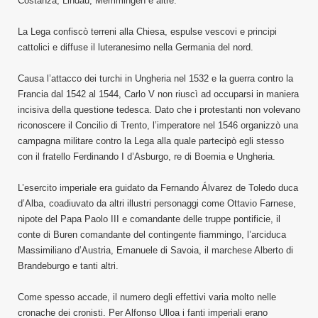
Costanza, Lindau, Memmingen e altre.
La Lega confiscò terreni alla Chiesa, espulse vescovi e principi
cattolici e diffuse il luteranesimo nella Germania del nord.
Causa l’attacco dei turchi in Ungheria nel 1532 e la guerra contro la
Francia dal 1542 al 1544, Carlo V non riuscì ad occuparsi in maniera
incisiva della questione tedesca. Dato che i protestanti non volevano
riconoscere il Concilio di Trento, l’imperatore nel 1546 organizzò una
campagna militare contro la Lega alla quale partecipò egli stesso
con il fratello Ferdinando I d’Asburgo, re di Boemia e Ungheria.
L’esercito imperiale era guidato da Fernando Álvarez de Toledo duca
d’Alba, coadiuvato da altri illustri personaggi come Ottavio Farnese,
nipote del Papa Paolo III e comandante delle truppe pontificie, il
conte di Buren comandante del contingente fiammingo, l’arciduca
Massimiliano d’Austria, Emanuele di Savoia, il marchese Alberto di
Brandeburgo e tanti altri.
Come spesso accade, il numero degli effettivi varia molto nelle
cronache dei cronisti. Per Alfonso Ulloa i fanti imperiali erano