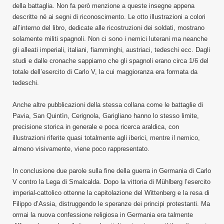
della battaglia. Non fa però menzione a queste insegne appena
descritte né ai segni di riconoscimento. Le otto illustrazioni a colori
all’interno del libro, dedicate alle ricostruzioni dei soldati, mostrano
solamente militi spagnoli. Non ci sono i nemici luterani ma neanche
gli alleati imperiali, italiani, fiamminghi, austriaci, tedeschi ecc. Dagli
studi e dalle cronache sappiamo che gli spagnoli erano circa 1/6 del
totale dell’esercito di Carlo V, la cui maggioranza era formata da
tedeschi.
Anche altre pubblicazioni della stessa collana come le battaglie di
Pavia, San Quintìn, Cerignola, Garigliano hanno lo stesso limite,
precisione storica in generale e poca ricerca araldica, con
illustrazioni riferite quasi totalmente agli iberici, mentre il nemico,
almeno visivamente, viene poco rappresentato.
In conclusione due parole sulla fine della guerra in Germania di Carlo
V contro la Lega di Smalcalda. Dopo la vittoria di Mühlberg l’esercito
imperial-cattolico ottenne la capitolazione del Wittenberg e la resa di
Filippo d’Assia, distruggendo le speranze dei principi protestanti. Ma
ormai la nuova confessione religiosa in Germania era talmente