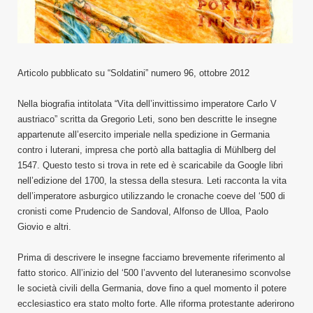
Articolo pubblicato su “Soldatini” numero 96, ottobre 2012
Nella biografia intitolata “Vita dell’invittissimo imperatore Carlo V
austriaco” scritta da Gregorio Leti, sono ben descritte le insegne
appartenute all’esercito imperiale nella spedizione in Germania
contro i luterani, impresa che portò alla battaglia di Mühlberg del
1547. Questo testo si trova in rete ed è scaricabile da Google libri
nell’edizione del 1700, la stessa della stesura. Leti racconta la vita
dell’imperatore asburgico utilizzando le cronache coeve del ‘500 di
cronisti come Prudencio de Sandoval, Alfonso de Ulloa, Paolo
Giovio e altri.
Prima di descrivere le insegne facciamo brevemente riferimento al
fatto storico.
All’inizio del ‘500 l’avvento del luteranesimo sconvolse
le società civili della Germania, dove fino a quel momento il potere
ecclesiastico era stato molto forte. Alle riforma protestante aderirono