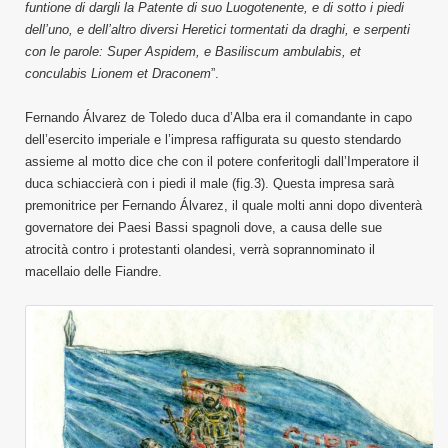
funtione di dargli la Patente di suo Luogotenente, e di sotto i piedi
dell’uno, e dell’altro diversi Heretici tormentati da draghi, e serpenti
con le parole: Super Aspidem, e Basiliscum ambulabis, et
conculabis Lionem et Draconem
”.
Fernando Álvarez de Toledo duca d’Alba era il comandante in capo
dell’esercito imperiale e l’impresa raffigurata su questo stendardo
assieme al motto dice che con il potere conferitogli dall’Imperatore il
duca schiaccierà con i piedi il male (fig.3). Questa impresa sarà
premonitrice per Fernando Álvarez, il quale molti anni dopo diventerà
governatore dei Paesi Bassi spagnoli dove, a causa delle sue
atrocità contro i protestanti olandesi, verrà soprannominato il
macellaio delle Fiandre.