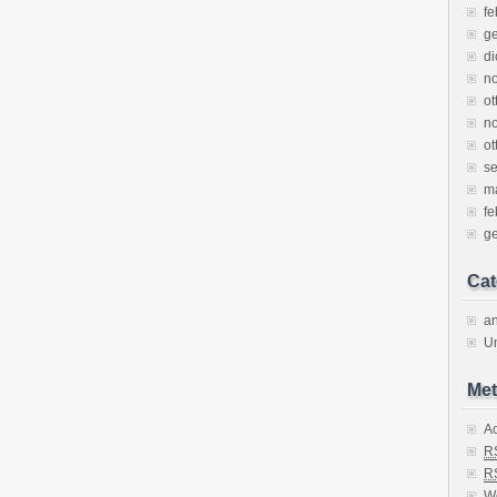
fe
g
d
n
ot
n
ot
s
m
fe
g
Cat
an
U
Met
A
R
R
W