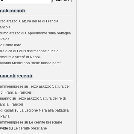
icoli recenti
rzo arazzo: Cattura del re di Francia
ançois I.
 primo arazzo di Capodimonte sulla battaglia
 Pavia
o ultimo libro
araldica di Louis d’Armagnac duca di
mours e viceré di Napoli
ovanni Medici non “delle bande nere”
menti recenti
temmieimprese
su
Terzo arazzo: Cattura del
 di Francia François I.
rmanno
su
Terzo arazzo: Cattura del re di
ancia François I.
igi casali
su
La Legione Nera alla battaglia
 Pavia
temmieimprese
su
Le cernite bresciane
avide
su
Le cernite bresciane