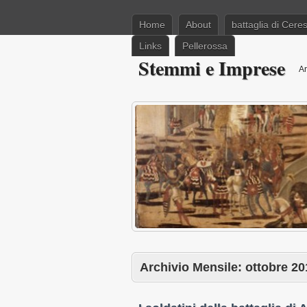
Home
About
battaglia di Cere
Links
Pellerossa
Stemmi e Imprese
Ar
Archivio Mensile:
ottobre 20