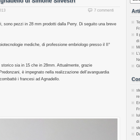
 Agnadello di Simone Silvestri
2013
7 commenti
Art
Te
ri, sono pezzi in 28 mm prodotti dalla Perry. Di seguito una breve
Fr
Il
di
biotecnologie mediche, di professione embriologo presso il II°
Mi
L’
Ne
 storico sia in 15 che in 28mm. Attualmente, grazie
Gi
o Predonzani, è impegnato nella realizzazione dell’avanguardia
combatté i francesi ad Agnadello.
Com
s
re
E
Fr
lu
di
s
D