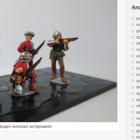
Arc
g
n
g
a
ot
n
ap
m
m
n
ap
d
a
ap
ot
ap
m
a
ibugeri veneziani ad Agnadello
g
m