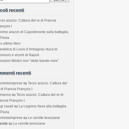
icoli recenti
rzo arazzo: Cattura del re di Francia
ançois I.
 primo arazzo di Capodimonte sulla battaglia
 Pavia
o ultimo libro
araldica di Louis d’Armagnac duca di
mours e viceré di Napoli
ovanni Medici non “delle bande nere”
menti recenti
temmieimprese
su
Terzo arazzo: Cattura del
 di Francia François I.
rmanno
su
Terzo arazzo: Cattura del re di
ancia François I.
igi casali
su
La Legione Nera alla battaglia
 Pavia
temmieimprese
su
Le cernite bresciane
avide
su
Le cernite bresciane