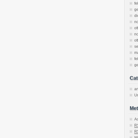
fe
g
d
n
ot
n
ot
s
m
fe
g
Cat
an
U
Met
A
R
R
W