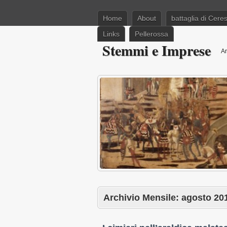
Home
About
battaglia di Cere
Links
Pellerossa
Stemmi e Imprese
Ar
Archivio Mensile:
agosto 20