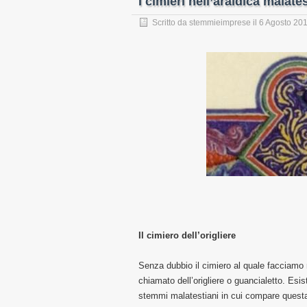
I cimieri nell’araldica malate
Scritto da
stemmieimprese
il
6 Agosto 20
Il cimiero dell’origliere
Senza dubbio il cimiero al quale facciamo r
chiamato dell’origliere o guancialetto. Esis
stemmi malatestiani in cui compare questa t