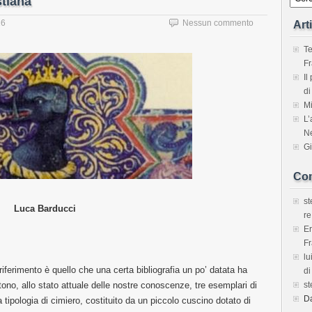
stiana
16
Nessun commento
Art
Te
Fr
Il
di
Mi
L’
Ne
Gi
Com
s
Luca Barducci
re
E
Fr
lu
iferimento è quello che una certa bibliografia un po’ datata ha
di
tono, allo stato attuale delle nostre conoscenze, tre esemplari di
s
D
ipologia di cimiero, costituito da un piccolo cuscino dotato di