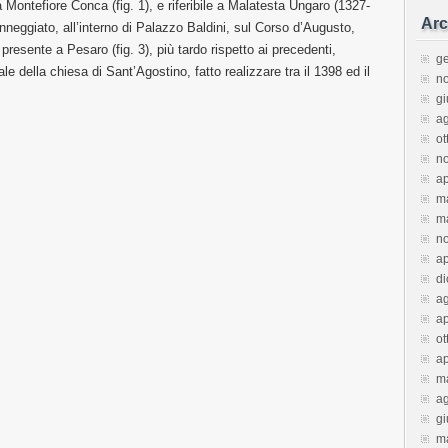
a Montefiore Conca (fig. 1), e riferibile a Malatesta Ungaro (1327-
Arc
danneggiato, all’interno di Palazzo Baldini, sul Corso d’Augusto,
presente a Pesaro (fig. 3), più tardo rispetto ai precedenti,
g
tale della chiesa di Sant’Agostino, fatto realizzare tra il 1398 ed il
n
g
a
ot
n
ap
m
m
n
ap
d
a
ap
ot
ap
m
a
g
m