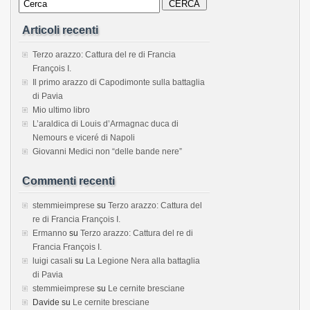
Articoli recenti
Terzo arazzo: Cattura del re di Francia
François I.
Il primo arazzo di Capodimonte sulla battaglia
di Pavia
Mio ultimo libro
L’araldica di Louis d’Armagnac duca di
Nemours e viceré di Napoli
Giovanni Medici non “delle bande nere”
Commenti recenti
stemmieimprese
su
Terzo arazzo: Cattura del
re di Francia François I.
Ermanno
su
Terzo arazzo: Cattura del re di
Francia François I.
luigi casali
su
La Legione Nera alla battaglia
di Pavia
stemmieimprese
su
Le cernite bresciane
Davide
su
Le cernite bresciane