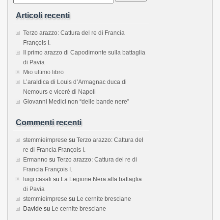
Articoli recenti
Terzo arazzo: Cattura del re di Francia
François I.
Il primo arazzo di Capodimonte sulla battaglia
di Pavia
Mio ultimo libro
L’araldica di Louis d’Armagnac duca di
Nemours e viceré di Napoli
Giovanni Medici non “delle bande nere”
Commenti recenti
stemmieimprese
su
Terzo arazzo: Cattura del
re di Francia François I.
Ermanno
su
Terzo arazzo: Cattura del re di
Francia François I.
luigi casali
su
La Legione Nera alla battaglia
di Pavia
stemmieimprese
su
Le cernite bresciane
Davide
su
Le cernite bresciane