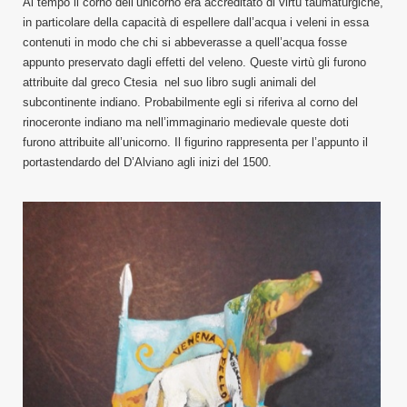
Al tempo il corno dell’unicorno era accreditato di virtù taumaturgiche,
in particolare della capacità di espellere dall’acqua i veleni in essa
contenuti in modo che chi si abbeverasse a quell’acqua fosse
appunto preservato dagli effetti del veleno. Queste virtù gli furono
attribuite dal greco Ctesia nel suo libro sugli animali del
subcontinente indiano. Probabilmente egli si riferiva al corno del
rinoceronte indiano ma nell’immaginario medievale queste doti
furono attribuite all’unicorno. Il figurino rappresenta per l’appunto il
portastendardo del D’Alviano agli inizi del 1500.