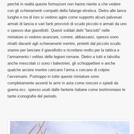
perché in realtà queste formazioni non hanno niente a che vedere
con gli schieramenti compatti della falange elvetica. Dietro alle lance
lunghe e tra di loro si vedono agire come supporto alcuni palvesari
armati di lancia e vari fanti provvisti di scudo piccolo e armati da uno
o spesso due giavellotti. Questi soldati detti “lanciotti” nelle
miniature si vedono avanzare, correre, abbassarsi, spesso sono
ritratti davanti agli schieramenti mentre, protetti dal piccolo scudo
stanno per lanciare il giavellotto e ricordano molto per la tattica e
l’armamento i velites delle legioni romane. Dietro a tutti e talvolta
anche mescolati ci sono i balestrieri, gli schioppettieri e anche
qualche arciere mentre caricano l’arma o cercano di colpire
l’avversario. Purtroppo in tutte queste miniature sono
completamente assenti le armi in asta come ronconi o spiedi da
guerra ecc. spesso usati dalle fanterie italiane come testimoniano le
tante iconografie del periodo.