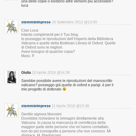
una delle copie o esistono altre versioni piu accessibili?
luca
stemmieimprese
18 Settembre 2012 @13:05
Ciao Luca
Intanto complimenti per il Tuo blog.
Io posseggo le riproduzioni dell’Hsperis della Biblioteca
Vaticana e quelle della Bodleian Library di Oxford. Quelle
di Oxford sono le migliori.
Avevi bisogno di qualche copia?
Mass. P.
Giulia
10 Aprile 2018 @14:38
Sarebbe possibile avere le riproduzioni del manoscritto
vaticano? posseggo già quelle di oxford e parigi. è per il
mio progetto di dottorato
stemmieimprese
11 Aprile 2018 @15:36
Gentile signora Morosini
Dovrebbe richiedere le immagini direttamente alla
Vaticana. Io,causa la mancanza di correttezza della
maggior parte delle persone che mi hanno contattato,
non do più iconografie a persone che non conosco. Mi
dispiace. M. Predonzani.