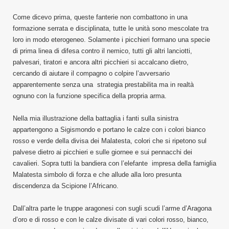
Come dicevo prima, queste fanterie non combattono in una
formazione serrata e disciplinata, tutte le unità sono mescolate tra
loro in modo eterogeneo. Solamente i picchieri formano una specie
di prima linea di difesa contro il nemico, tutti gli altri lanciotti,
palvesari, tiratori e ancora altri picchieri si accalcano dietro,
cercando di aiutare il compagno o colpire l’avversario
apparentemente senza una strategia prestabilita ma in realtà
ognuno con la funzione specifica della propria arma.
Nella mia illustrazione della battaglia i fanti sulla sinistra
appartengono a Sigismondo e portano le calze con i colori bianco
rosso e verde della divisa dei Malatesta, colori che si ripetono sul
palvese dietro ai picchieri e sulle giornee e sui pennacchi dei
cavalieri. Sopra tutti la bandiera con l’elefante impresa della famiglia
Malatesta simbolo di forza e che allude alla loro presunta
discendenza da Scipione l’Africano.
Dall’altra parte le truppe aragonesi con sugli scudi l’arme d’Aragona
d’oro e di rosso e con le calze divisate di vari colori rosso, bianco,