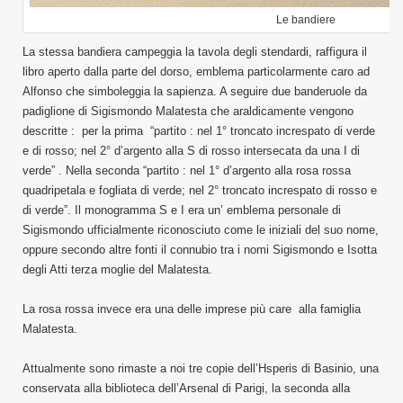
Le bandiere
La stessa bandiera campeggia la tavola degli stendardi, raffigura il
libro aperto dalla parte del dorso, emblema particolarmente caro ad
Alfonso che simboleggia la sapienza. A seguire due banderuole da
padiglione di Sigismondo Malatesta che araldicamente vengono
descritte : per la prima “partito : nel 1° troncato increspato di verde
e di rosso; nel 2° d’argento alla S di rosso intersecata da una I di
verde” . Nella seconda “partito : nel 1° d’argento alla rosa rossa
quadripetala e fogliata di verde; nel 2° troncato increspato di rosso e
di verde”. Il monogramma S e I era un’ emblema personale di
Sigismondo ufficialmente riconosciuto come le iniziali del suo nome,
oppure secondo altre fonti il connubio tra i nomi Sigismondo e Isotta
degli Atti terza moglie del Malatesta.
La rosa rossa invece era una delle imprese più care alla famiglia
Malatesta.
Attualmente sono rimaste a noi tre copie dell’Hsperis di Basinio, una
conservata alla biblioteca dell’Arsenal di Parigi, la seconda alla