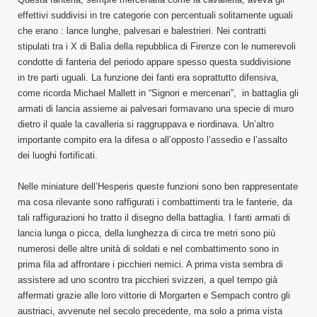
effettivi suddivisi in tre categorie con percentuali solitamente uguali
che erano : lance lunghe, palvesari e balestrieri. Nei contratti
stipulati tra i X di Balìa della repubblica di Firenze con le numerevoli
condotte di fanteria del periodo appare spesso questa suddivisione
in tre parti uguali. La funzione dei fanti era soprattutto difensiva,
come ricorda Michael Mallett in “Signori e mercenari”, in battaglia gli
armati di lancia assieme ai palvesari formavano una specie di muro
dietro il quale la cavalleria si raggruppava e riordinava. Un’altro
importante compito era la difesa o all’opposto l’assedio e l’assalto
dei luoghi fortificati.
Nelle miniature dell’Hesperis queste funzioni sono ben rappresentate
ma cosa rilevante sono raffigurati i combattimenti tra le fanterie, da
tali raffigurazioni ho tratto il disegno della battaglia. I fanti armati di
lancia lunga o picca, della lunghezza di circa tre metri sono più
numerosi delle altre unità di soldati e nel combattimento sono in
prima fila ad affrontare i picchieri nemici. A prima vista sembra di
assistere ad uno scontro tra picchieri svizzeri, a quel tempo già
affermati grazie alle loro vittorie di Morgarten e Sempach contro gli
austriaci, avvenute nel secolo precedente, ma solo a prima vista