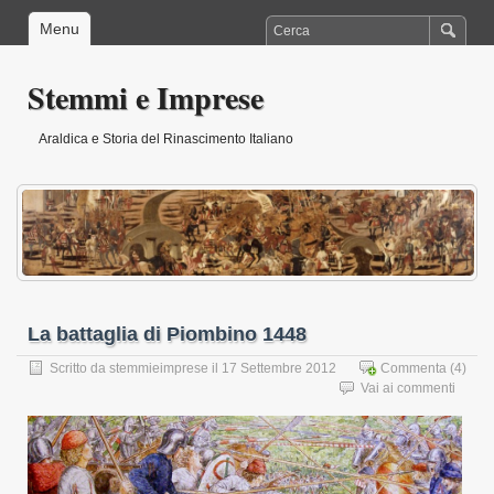
Menu
Stemmi e Imprese
Araldica e Storia del Rinascimento Italiano
La battaglia di Piombino 1448
Scritto da
stemmieimprese
il 17 Settembre 2012
Commenta
(4)
Vai ai commenti