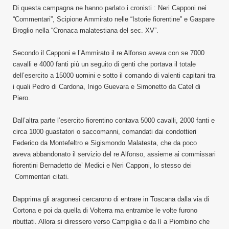
Di questa campagna ne hanno parlato i cronisti : Neri Capponi nei
“Commentari”, Scipione Ammirato nelle “Istorie fiorentine” e Gaspare
Broglio nella “Cronaca malatestiana del sec. XV”.
Secondo il Capponi e l’Ammirato il re Alfonso aveva con se 7000
cavalli e 4000 fanti più un seguito di genti che portava il totale
dell’esercito a 15000 uomini e sotto il comando di valenti capitani tra
i quali Pedro di Cardona, Inigo Guevara e Simonetto da Catel di
Piero.
Dall’altra parte l’esercito fiorentino contava 5000 cavalli, 2000 fanti e
circa 1000 guastatori o saccomanni, comandati dai condottieri
Federico da Montefeltro e Sigismondo Malatesta, che da poco
aveva abbandonato il servizio del re Alfonso, assieme ai commissari
fiorentini Bernadetto de’ Medici e Neri Capponi, lo stesso dei
Commentari citati.
Dapprima gli aragonesi cercarono di entrare in Toscana dalla via di
Cortona e poi da quella di Volterra ma entrambe le volte furono
ributtati. Allora si diressero verso Campiglia e da lì a Piombino che