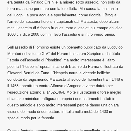
era tenuta da Rinaldo Orsini e la misero sotto assedio, non solo da
terra ma anche per mare con la loro flotta. Ma causa la malsanità
dei luoghi, la poca acqua e specialmente, come ricorda il Broglia,
l’arrivo dei soccorsi fiorentini capitanati dal Malatesta, dopo alcuni
mesi l’esercito di Alfonso fu quasi rotto e lasciati sul campo chi dice
1000 chi dice 2000 uomini, levò l’assedio e si ritirò verso Siena.
Sull’assedio di Piombino esiste un poemetto pubblicato da Ludovico
Muratori nel volume XIV° del Rerum Italicarum Scriptores dal titolo
“Istoria dell’assedio di Piombino” ma molto interessante è l’altro
poema l’”Hesperis” opera in latino di Basinio da Parma e illustrata da
Giovanni Bettini da Fano. L’Hespeis narra le vicende belliche
condotte da Sigismondo Malatesta al soldo dei fiorentini tra il 1448 e
il 1453 soprattutto contro Alfonso d’Aragona e viene datato per
l’esecuzione attorno al 1462-1464. Molte illustrazioni o forse meglio
chiamarle miniature raffigurano proprio i combattimenti trattati in
questo articolo e sono molto interessanti perché danno una chiara
visione del modo di combattere in Italia nella metà del 1400 in
special modo per la fanteria.
Questa fanteria, sempre mercenaria come la cavalleria, aveva gli