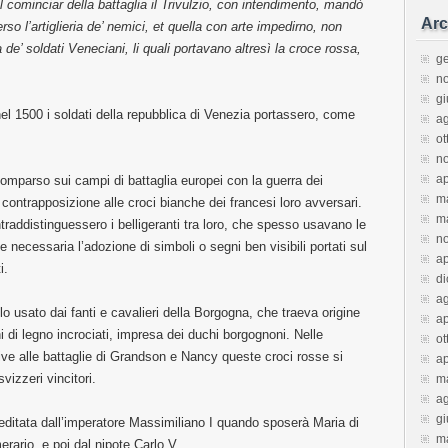
 cominciar della battaglia il Trivulzio, con intendimento, mandò
Arc
o l’artiglieria de’ nemici, et quella con arte impedirno, non
e’ soldati Veneciani, li quali portavano altresì la croce rossa,
g
n
g
l 1500 i soldati della repubblica di Venezia portassero, come
a
ot
n
ap
mparso sui campi di battaglia europei con la guerra dei
m
 contrapposizione alle croci bianche dei francesi loro avversari.
m
raddistinguessero i belligeranti tra loro, che spesso usavano le
n
 necessaria l’adozione di simboli o segni ben visibili portati sul
ap
i.
d
a
o usato dai fanti e cavalieri della Borgogna, che traeva origine
ap
 di legno incrociati, impresa dei duchi borgognoni. Nelle
ot
tive alle battaglie di Grandson e Nancy queste croci rosse si
ap
vizzeri vincitori.
m
a
g
reditata dall’imperatore Massimiliano I quando sposerà Maria di
m
erario, e poi dal nipote Carlo V.