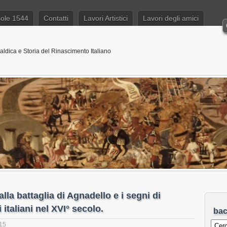
sole 1544
Contatti
Lavori Artistici
Lavori degli amici
aldica e Storia del Rinascimento Italiano
lla battaglia di Agnadello e i segni di
italiani nel XVI° secolo.
ba
015