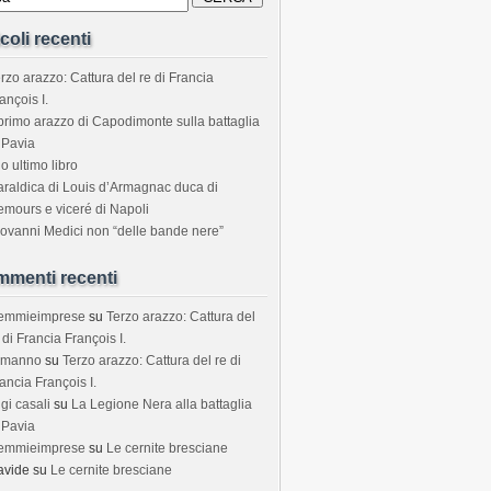
icoli recenti
rzo arazzo: Cattura del re di Francia
ançois I.
 primo arazzo di Capodimonte sulla battaglia
 Pavia
o ultimo libro
araldica di Louis d’Armagnac duca di
mours e viceré di Napoli
ovanni Medici non “delle bande nere”
menti recenti
temmieimprese
su
Terzo arazzo: Cattura del
 di Francia François I.
rmanno
su
Terzo arazzo: Cattura del re di
ancia François I.
igi casali
su
La Legione Nera alla battaglia
 Pavia
temmieimprese
su
Le cernite bresciane
avide
su
Le cernite bresciane