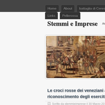
Home
About
battaglia di Cere
Links
Pellerossa
Stemmi e Imprese
Ar
Le croci rosse dei veneziani a
riconoscimento degli eserciti 
Scritto da
stemmieimprese
il 30 Marzo 2