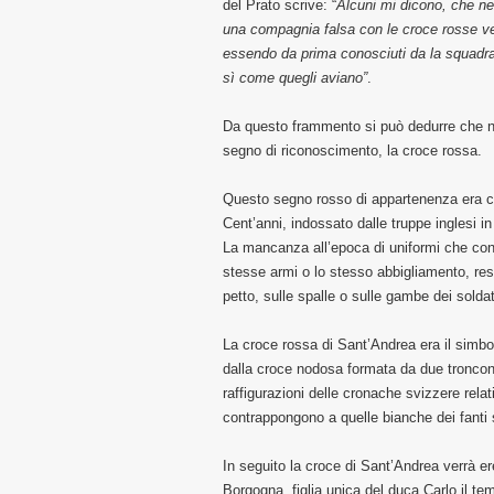
del Prato scrive: “
Alcuni mi dicono, che nel
una compagnia falsa con le croce rosse vers
essendo da prima conosciuti da la squadra d
sì come quegli aviano”
.
Da questo frammento si può dedurre che ne
segno di riconoscimento, la croce rossa.
Questo segno rosso di appartenenza era co
Cent’anni, indossato dalle truppe inglesi in
La mancanza all’epoca di uniformi che cont
stesse armi o lo stesso abbigliamento, rese
petto, sulle spalle o sulle gambe dei soldat
La croce rossa di Sant’Andrea era il simbol
dalla croce nodosa formata da due tronconi
raffigurazioni delle cronache svizzere rela
contrappongono a quelle bianche dei fanti s
In seguito la croce di Sant’Andrea verrà e
Borgogna, figlia unica del duca Carlo il tem