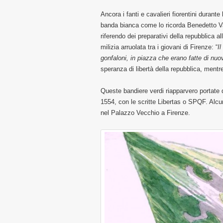
Ancora i fanti e cavalieri fiorentini durant
banda bianca come lo ricorda Benedetto Varc
riferendo dei preparativi della repubblica al
milizia arruolata tra i giovani di Firenze: “
I
gonfaloni, in piazza che erano fatte di nuov
speranza di libertà della repubblica, mentre
Queste bandiere verdi riapparvero portate da
1554, con le scritte Libertas o SPQF. Alcune
nel Palazzo Vecchio a Firenze.