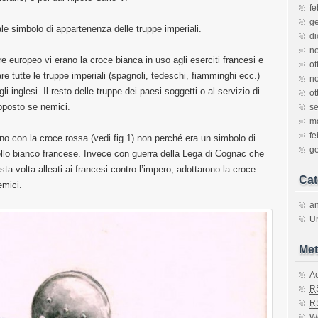
fe
g
ale simbolo di appartenenza delle truppe imperiali.
d
n
re europeo vi erano la croce bianca in uso agli eserciti francesi e
ot
re tutte le truppe imperiali (spagnoli, tedeschi, fiamminghi ecc.)
n
li inglesi. Il resto delle truppe dei paesi soggetti o al servizio di
ot
opposto se nemici.
s
m
fe
no con la croce rossa (vedi fig.1) non perché era un simbolo di
g
llo bianco francese. Invece con guerra della Lega di Cognac che
ta volta alleati ai francesi contro l’impero, adottarono la croce
Cat
emici.
an
U
Met
A
R
R
W