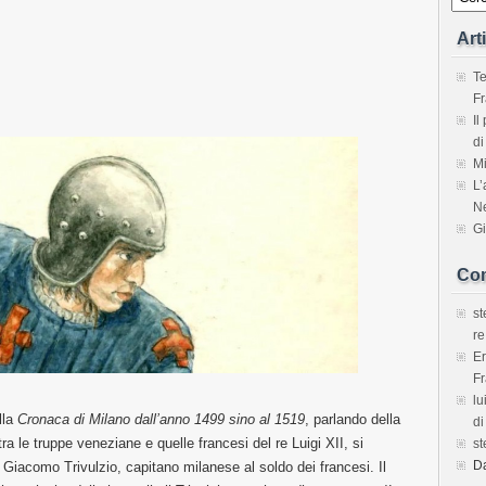
Art
Te
Fr
Il
di
Mi
L’
Ne
Gi
Com
s
re
E
Fr
lu
lla
Cronaca di Milano dall’anno 1499 sino al 1519
, parlando della
di
a le truppe veneziane e quelle francesi del re Luigi XII, si
s
D
iacomo Trivulzio, capitano milanese al soldo dei francesi. Il