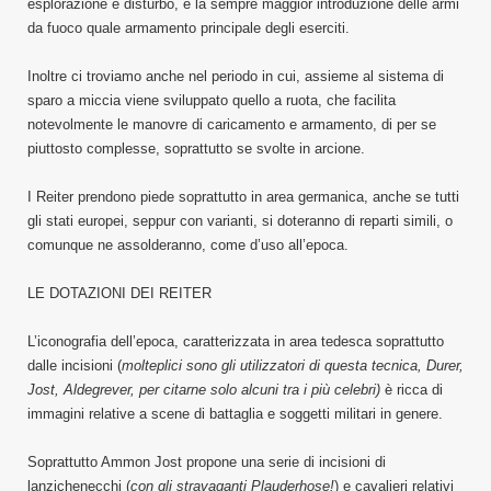
esplorazione e disturbo, e la sempre maggior introduzione delle armi
da fuoco quale armamento principale degli eserciti.
Inoltre ci troviamo anche nel periodo in cui, assieme al sistema di
sparo a miccia viene sviluppato quello a ruota, che facilita
notevolmente le manovre di caricamento e armamento, di per se
piuttosto complesse, soprattutto se svolte in arcione.
I Reiter prendono piede soprattutto in area germanica, anche se tutti
gli stati europei, seppur con varianti, si doteranno di reparti simili, o
comunque ne assolderanno, come d’uso all’epoca.
LE DOTAZIONI DEI REITER
L’iconografia dell’epoca, caratterizzata in area tedesca soprattutto
dalle incisioni (
molteplici sono gli utilizzatori di questa tecnica, Durer,
Jost, Aldegrever, per citarne solo alcuni tra i più celebri)
è ricca di
immagini relative a scene di battaglia e soggetti militari in genere.
Soprattutto Ammon Jost propone una serie di incisioni di
lanzichenecchi (
con gli stravaganti Plauderhose!
) e cavalieri relativi