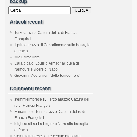
backup
Articoli recenti
Terzo arazzo: Cattura del re di Francia
François I.
Il primo arazzo di Capodimonte sulla battaglia
di Pavia
Mio ultimo libro
L’araldica di Louis d’Armagnac duca di
Nemours e viceré di Napoli
Giovanni Medici non “delle bande nere”
Commenti recenti
stemmieimprese
su
Terzo arazzo: Cattura del
re di Francia François I.
Ermanno
su
Terzo arazzo: Cattura del re di
Francia François I.
luigi casali
su
La Legione Nera alla battaglia
di Pavia
stemmieimprese
su
Le cernite bresciane