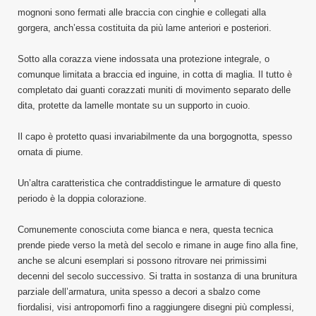
mognoni sono fermati alle braccia con cinghie e collegati alla
gorgera, anch’essa costituita da più lame anteriori e posteriori.
Sotto alla corazza viene indossata una protezione integrale, o
comunque limitata a braccia ed inguine, in cotta di maglia. Il tutto è
completato dai guanti corazzati muniti di movimento separato delle
dita, protette da lamelle montate su un supporto in cuoio.
Il capo è protetto quasi invariabilmente da una borgognotta, spesso
ornata di piume.
Un’altra caratteristica che contraddistingue le armature di questo
periodo è la doppia colorazione.
Comunemente conosciuta come bianca e nera, questa tecnica
prende piede verso la metà del secolo e rimane in auge fino alla fine,
anche se alcuni esemplari si possono ritrovare nei primissimi
decenni del secolo successivo. Si tratta in sostanza di una brunitura
parziale dell’armatura, unita spesso a decori a sbalzo come
fiordalisi, visi antropomorfi fino a raggiungere disegni più complessi,