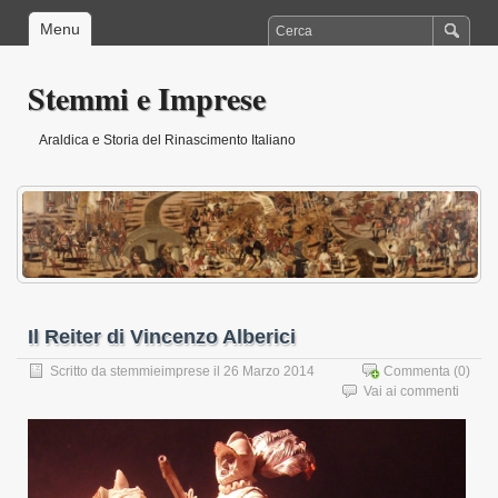
Menu
Stemmi e Imprese
Araldica e Storia del Rinascimento Italiano
Il Reiter di Vincenzo Alberici
Scritto da
stemmieimprese
il 26 Marzo 2014
Commenta
(0)
Vai ai commenti