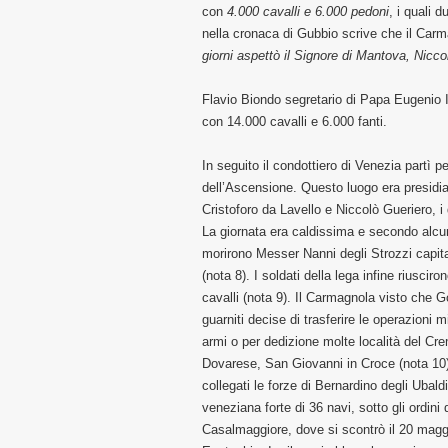
con
4.000 cavalli e 6.000 pedoni
, i quali 
nella cronaca di Gubbio scrive che il Car
giorni aspettò il Signore di Mantova, Niccol
Flavio Biondo segretario di Papa Eugenio 
con 14.000 cavalli e 6.000 fanti.
In seguito il condottiero di Venezia partì 
dell’Ascensione. Questo luogo era presidia
Cristoforo da Lavello e Niccolò Gueriero, i 
La giornata era caldissima e secondo alcuni c
morirono Messer Nanni degli Strozzi capita
(nota 8). I soldati della lega infine riusc
cavalli (nota 9). Il Carmagnola visto che G
guarniti decise di trasferire le operazioni m
armi o per dedizione molte località del Cr
Dovarese, San Giovanni in Croce (nota 10), 
collegati le forze di Bernardino degli Ubald
veneziana forte di 36 navi, sotto gli ordi
Casalmaggiore, dove si scontrò il 20 magg