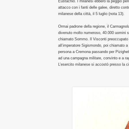
Eustachio. I milanesi ebbero la peggio per
attacco con i fanti delle galee, diretto c
milanese della città, il 5 luglio (nota 13).
Ormai padrone della regione, il Carmagnola
divenuto molto numeroso, 40.000 uomini se
chiamato Sommo. Il Visconti preoccupato d
all’imperatore Sigismondo, poi chiamato a 
persona a Cremona passando per Pizighetto
ad una campagna militare, convinto e a rag
L’esercito milanese si accostò presso la ci