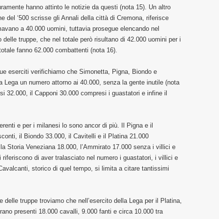
mente hanno attinto le notizie da questi (nota 15). Un altro
ne del ‘500 scrisse gli Annali della città di Cremona, riferisce
avano a 40.000 uomini, tuttavia prosegue elencando nel
 delle truppe, che nel totale però risultano di 42.000 uomini per i
totale fanno 62.000 combattenti (nota 16).
 due eserciti verifichiamo che Simonetta, Pigna, Biondo e
la Lega un numero attorno ai 40.000, senza la gente inutile (nota
usi 32.000, il Capponi 30.000 compresi i guastatori e infine il
nti e per i milanesi lo sono ancor di più. Il Pigna e il
onti, il Biondo 33.000, il Cavitelli e il Platina 21.000
, la Storia Veneziana 18.000, l’Ammirato 17.000 senza i villici e
 riferiscono di aver tralasciato nel numero i guastatori, i villici e
avalcanti, storico di quel tempo, si limita a citare tantissimi
 delle truppe troviamo che nell’esercito della Lega per il Platina,
erano presenti 18.000 cavalli, 9.000 fanti e circa 10.000 tra