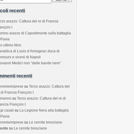
icoli recenti
rzo arazzo: Cattura del re di Francia
ançois I.
 primo arazzo di Capodimonte sulla battaglia
 Pavia
o ultimo libro
araldica di Louis d’Armagnac duca di
mours e viceré di Napoli
ovanni Medici non “delle bande nere”
menti recenti
temmieimprese
su
Terzo arazzo: Cattura del
 di Francia François I.
rmanno
su
Terzo arazzo: Cattura del re di
ancia François I.
igi casali
su
La Legione Nera alla battaglia
 Pavia
temmieimprese
su
Le cernite bresciane
avide
su
Le cernite bresciane