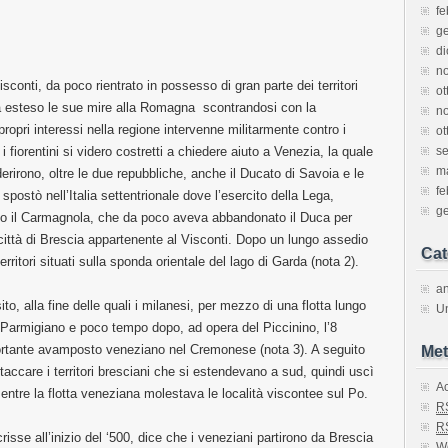
fe
g
d
n
sconti, da poco rientrato in possesso di gran parte dei territori
ot
a esteso le sue mire alla Romagna scontrandosi con la
n
ropri interessi nella regione intervenne militarmente contro i
ot
i fiorentini si videro costretti a chiedere aiuto a Venezia, la quale
s
m
rirono, oltre le due repubbliche, anche il Ducato di Savoia e le
fe
spostò nell’Italia settentrionale dove l’esercito della Lega,
g
 il Carmagnola, che da poco aveva abbandonato il Duca per
 città di Brescia appartenente al Visconti. Dopo un lungo assedio
Cat
rritori situati sulla sponda orientale del lago di Garda (nota 2).
an
to, alla fine delle quali i milanesi, per mezzo di una flotta lungo
U
l Parmigiano e poco tempo dopo, ad opera del Piccinino, l’8
rtante avamposto veneziano nel Cremonese (nota 3). A seguito
Met
taccare i territori bresciani che si estendevano a sud, quindi uscì
A
mentre la flotta veneziana molestava le località viscontee sul Po.
R
R
sse all’inizio del ‘500, dice che i veneziani partirono da Brescia
W