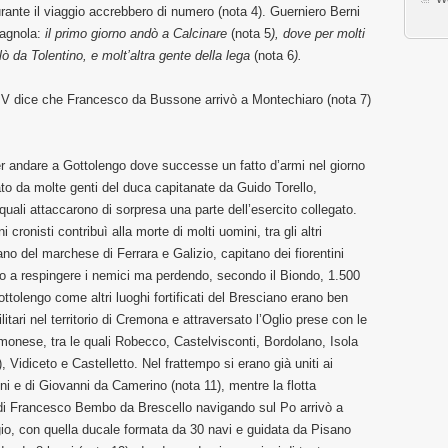
durante il viaggio accrebbero di numero (nota 4). Guerniero Berni
magnola:
il primo giorno andò a Calcinare
(nota 5
), dove per molti
ò da Tolentino, e molt’altra gente della lega
(nota 6
).
IV dice che Francesco da Bussone arrivò a Montechiaro (nota 7)
per andare a Gottolengo dove successe un fatto d’armi nel giorno
to da molte genti del duca capitanate da Guido Torello,
quali attaccarono di sorpresa una parte dell’esercito collegato.
ronisti contribuì alla morte di molti uomini, tra gli altri
no del marchese di Ferrara e Galizio, capitano dei fiorentini
irono a respingere i nemici ma perdendo, secondo il Biondo, 1.500
ottolengo come altri luoghi fortificati del Bresciano erano ben
ilitari nel territorio di Cremona e attraversato l’Oglio prese con le
emonese, tra le quali Robecco, Castelvisconti, Bordolano, Isola
Vidiceto e Castelletto. Nel frattempo si erano già uniti ai
ini e di Giovanni da Camerino (nota 11), mentre la flotta
ni di Francesco Bembo da Brescello navigando sul Po arrivò a
io, con quella ducale formata da 30 navi e guidata da Pisano