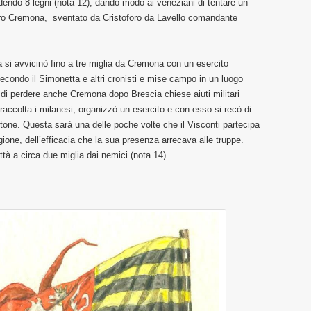
dendo 8 legni (nota 12), dando modo ai veneziani di tentare un
ontro Cremona, sventato da Cristoforo da Lavello comandante
 si avvicinò fino a tre miglia da Cremona con un esercito
condo il Simonetta e altri cronisti e mise campo in un luogo
i perdere anche Cremona dopo Brescia chiese aiuti militari
raccolta i milanesi, organizzò un esercito e con esso si recò di
ne. Questa sarà una delle poche volte che il Visconti partecipa
ione, dell’efficacia che la sua presenza arrecava alle truppe.
ttà a circa due miglia dai nemici (nota 14).