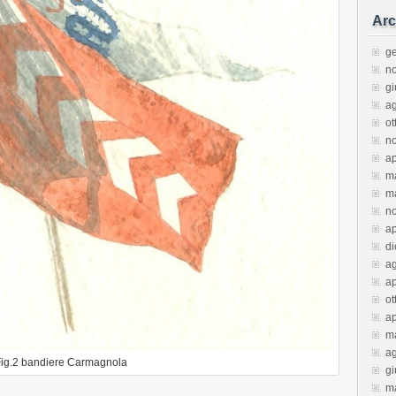
Arc
g
n
g
a
ot
n
ap
m
m
n
ap
d
a
ap
ot
ap
m
a
ig.2 bandiere Carmagnola
g
m