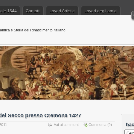
sole 1544
Contatti
Lavori Artistici
Lavori degli amici
aldica e Storia del Rinascimento Italiano
 del Secco presso Cremona 1427
ba
 2011
Vai ai commenti
Commenta
(9)