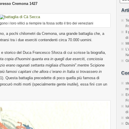
 presso Cremona 1427
Art
Te
ono i loro villici a riempire la fossa sotto il tiro dei veneziani
Fr
Il
mo, a pochi chilometri da Cremona, una grande battaglia che, a
di
ntrarsi tra i due eserciti contendenti circa 70.000 uomini.
Mi
L’
 e storico del Duca Francesco Sforza di cui scrisse la biografia,
Ne
nta copia d’huomini quanta era in quegli due eserciti, conciosia
Gi
pazio erano ragunati settanta migliaia d’huomini
”.mentre Scipione
i più famosi capitani che allora c’erano in Italia si trovassero in
Com
 1). Questa battaglia precedette di poco quella più famosa di
s
procurò molti morti (specialmente gente inutile), essa finì con un
re
E
Fr
lu
di
s
D