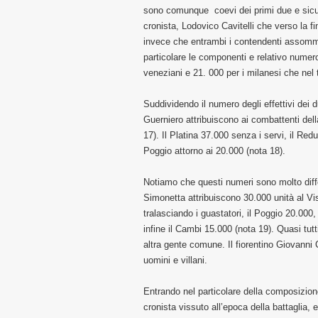
sono comunque coevi dei primi due e sicura
cronista, Lodovico Cavitelli che verso la fi
invece che entrambi i contendenti assomm
particolare le componenti e relativo numero
veneziani e 21. 000 per i milanesi che nel 
Suddividendo il numero degli effettivi dei
Guerniero attribuiscono ai combattenti del
17). Il Platina 37.000 senza i servi, il Red
Poggio attorno ai 20.000 (nota 18).
Notiamo che questi numeri sono molto differe
Simonetta attribuiscono 30.000 unità al Visc
tralasciando i guastatori, il Poggio 20.000
infine il Cambi 15.000 (nota 19). Quasi tutti
altra gente comune. Il fiorentino Giovanni C
uomini e villani.
Entrando nel particolare della composizione
cronista vissuto all’epoca della battaglia, 