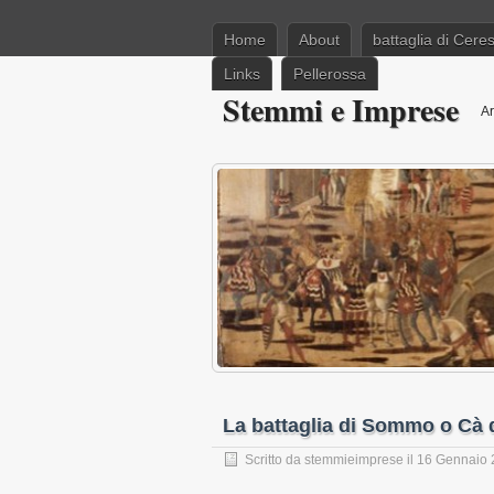
Home
About
battaglia di Cere
Links
Pellerossa
Stemmi e Imprese
Ar
La battaglia di Sommo o Cà
Scritto da
stemmieimprese
il 16 Gennaio