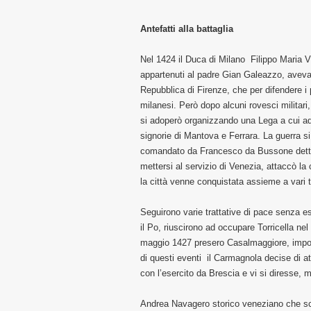
Antefatti alla battaglia
Nel 1424 il Duca di Milano Filippo Maria Vi
appartenuti al padre Gian Galeazzo, avev
Repubblica di Firenze, che per difendere i p
milanesi. Però dopo alcuni rovesci militari, 
si adoperò organizzando una Lega a cui ade
signorie di Mantova e Ferrara. La guerra si 
comandato da Francesco da Bussone detto
mettersi al servizio di Venezia, attaccò la
la città venne conquistata assieme a vari te
Seguirono varie trattative di pace senza esi
il Po, riuscirono ad occupare Torricella ne
maggio 1427 presero Casalmaggiore, impo
di questi eventi il Carmagnola decise di at
con l’esercito da Brescia e vi si diresse, 
Andrea Navagero storico veneziano che scri