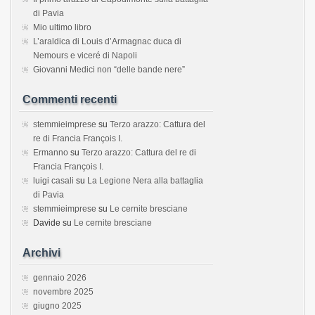
di Pavia
Mio ultimo libro
L’araldica di Louis d’Armagnac duca di
Nemours e viceré di Napoli
Giovanni Medici non “delle bande nere”
Commenti recenti
stemmieimprese
su
Terzo arazzo: Cattura del
re di Francia François I.
Ermanno
su
Terzo arazzo: Cattura del re di
Francia François I.
luigi casali
su
La Legione Nera alla battaglia
di Pavia
stemmieimprese
su
Le cernite bresciane
Davide
su
Le cernite bresciane
Archivi
gennaio 2026
novembre 2025
giugno 2025