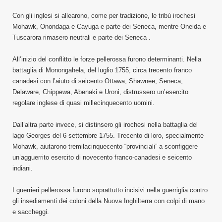
Con gli inglesi si allearono, come per tradizione, le tribù irochesi
Mohawk, Onondaga e Cayuga e parte dei Seneca, mentre Oneida e
Tuscarora rimasero neutrali e parte dei Seneca .
All’inizio del conflitto le forze pellerossa furono determinanti. Nella
battaglia di Monongahela, del luglio 1755, circa trecento franco
canadesi con l’aiuto di seicento Ottawa, Shawnee, Seneca,
Delaware, Chippewa, Abenaki e Uroni, distrussero un’esercito
regolare inglese di quasi millecinquecento uomini.
Dall’altra parte invece, si distinsero gli irochesi nella battaglia del
lago Georges del 6 settembre 1755. Trecento di loro, specialmente
Mohawk, aiutarono tremilacinquecento “provinciali” a sconfiggere
un’agguerrito esercito di novecento franco-canadesi e seicento
indiani.
I guerrieri pellerossa furono soprattutto incisivi nella guerriglia contro
gli insediamenti dei coloni della Nuova Inghilterra con colpi di mano
e saccheggi.