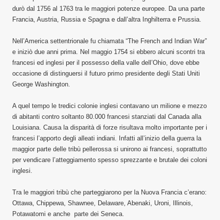
durò dal 1756 al 1763 tra le maggiori potenze europee. Da una parte
Francia, Austria, Russia e Spagna e dall’altra Inghilterra e Prussia.
Nell’America settentrionale fu chiamata “The French and Indian War”
e iniziò due anni prima. Nel maggio 1754 si ebbero alcuni scontri tra
francesi ed inglesi per il possesso della valle dell’Ohio, dove ebbe
occasione di distinguersi il futuro primo presidente degli Stati Uniti
George Washington.
A quel tempo le tredici colonie inglesi contavano un milione e mezzo
di abitanti contro soltanto 80.000 francesi stanziati dal Canada alla
Louisiana. Causa la disparità di forze risultava molto importante per i
francesi l’apporto degli alleati indiani. Infatti all’inizio della guerra la
maggior parte delle tribù pellerossa si unirono ai francesi, soprattutto
per vendicare l’atteggiamento spesso sprezzante e brutale dei coloni
inglesi.
Tra le maggiori tribù che parteggiarono per la Nuova Francia c’erano:
Ottawa, Chippewa, Shawnee, Delaware, Abenaki, Uroni, Illinois,
Potawatomi e anche parte dei Seneca.