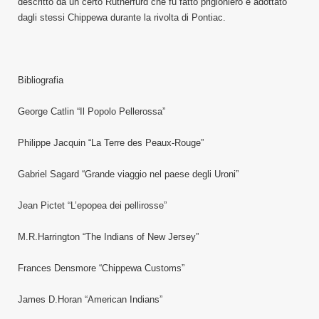
descritto da un certo Rutherfurd che fu fatto prigioniero e adottato
dagli stessi Chippewa durante la rivolta di Pontiac.
Bibliografia
George Catlin “Il Popolo Pellerossa”
Philippe Jacquin “La Terre des Peaux-Rouge”
Gabriel Sagard “Grande viaggio nel paese degli Uroni”
Jean Pictet “L’epopea dei pellirosse”
M.R.Harrington “The Indians of New Jersey”
Frances Densmore “Chippewa Customs”
James D.Horan “American Indians”