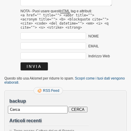
NOTA - Puoi usare questi
HTML
tag e attributi:
<a href="" title=""> <abbr title="">
<acronym title=""> <b> <blockquote cite="">
<cite> <code> <del datetime=""> <em> <i> <q
cite=""> <s> <strike> <strong>
NOME
EMAIL
Indirizzo Web
Questo sito usa Akismet per ridurre lo spam.
Scopri come i tuoi dati vengono
elaborati
.
RSS Feed
backup
Articoli recenti
Terzo arazzo: Cattura del re di Francia