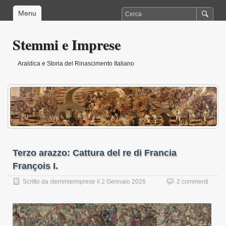
Menu
Stemmi e Imprese
Araldica e Storia del Rinascimento Italiano
Terzo arazzo: Cattura del re di Francia
François I.
Scritto da
stemmieimprese
il
2 Gennaio 2026
2 commenti