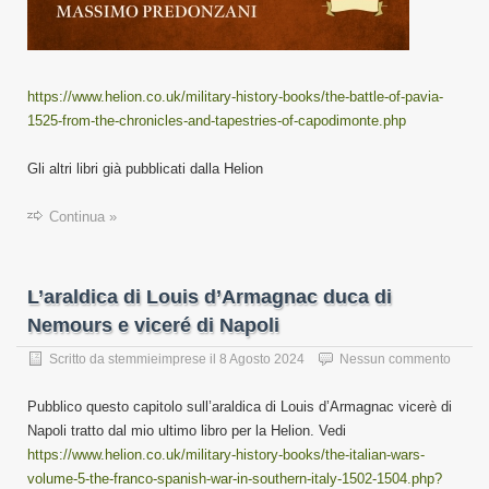
https://www.helion.co.uk/military-history-books/the-battle-of-pavia-
1525-from-the-chronicles-and-tapestries-of-capodimonte.php
Gli altri libri già pubblicati dalla Helion
Continua »
L’araldica di Louis d’Armagnac duca di
Nemours e viceré di Napoli
Scritto da
stemmieimprese
il
8 Agosto 2024
Nessun commento
Pubblico questo capitolo sull’araldica di Louis d’Armagnac vicerè di
Napoli tratto dal mio ultimo libro per la Helion. Vedi
https://www.helion.co.uk/military-history-books/the-italian-wars-
volume-5-the-franco-spanish-war-in-southern-italy-1502-1504.php?