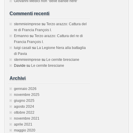
Giovanni Medici non “delle bande nere”
Commenti recenti
stemmieimprese
su
Terzo arazzo: Cattura del
re di Francia François I.
Ermanno
su
Terzo arazzo: Cattura del re di
Francia François I.
luigi casali
su
La Legione Nera alla battaglia
di Pavia
stemmieimprese
su
Le cernite bresciane
Davide
su
Le cernite bresciane
Archivi
gennaio 2026
novembre 2025
giugno 2025
agosto 2024
ottobre 2022
novembre 2021
aprile 2021
maggio 2020