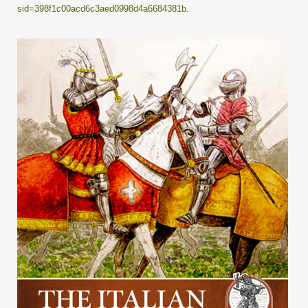
sid=398f1c00acd6c3aed0998d4a6684381b
.