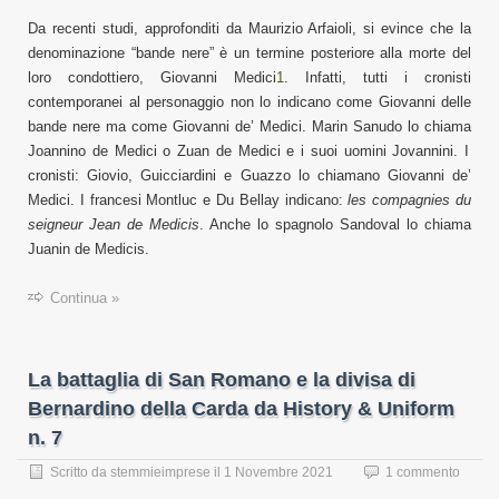
D
a recenti studi, approfonditi da Maurizio Arfaioli, si evince che la
denominazione “bande nere” è un termine posteriore alla morte del
loro condottiero, Giovanni Medici
1
. Infatti, tutti i cronisti
contemporanei al personaggio
non lo
indicano
come Giovanni d
e
lle
bande nere ma
co
m
e Giovanni
de’
Medici.
Marin
Sanudo
lo chiama
Joannino de Medici o
Z
uan de Medici
e i
suoi uomini Jovannini.
I
cronisti: Giovio, Guicciardini e Guazzo lo chiamano G
iovanni de’
M
edici.
I francesi
Montluc
e
Du Bellay
indicano
:
les compagnies du
seigneur Jean de Medicis
.
Anche lo spagnolo Sandoval lo chiama
Juanin de Medicis.
Continua »
La battaglia di San Romano e la divisa di
Bernardino della Carda da History & Uniform
n. 7
Scritto da
stemmieimprese
il
1 Novembre 2021
1 commento