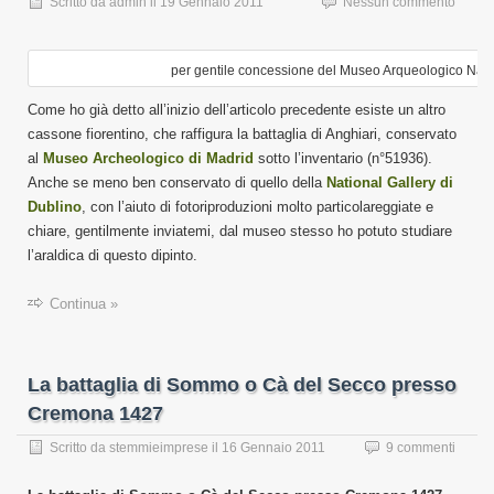
Scritto da
admin
il
19 Gennaio 2011
Nessun commento
per gentile concessione del Museo Arqueologico Naci
Come ho già detto all’inizio dell’articolo precedente esiste un altro
cassone fiorentino, che raffigura la battaglia di Anghiari, conservato
al
Museo Archeologico di Madrid
sotto l’inventario (n°51936).
Anche se meno ben conservato di quello della
National Gallery di
Dublino
, con l’aiuto di fotoriproduzioni molto particolareggiate e
chiare, gentilmente inviatemi, dal museo stesso ho potuto studiare
l’araldica di questo dipinto.
Continua »
La battaglia di Sommo o Cà del Secco presso
Cremona 1427
Scritto da
stemmieimprese
il
16 Gennaio 2011
9 commenti