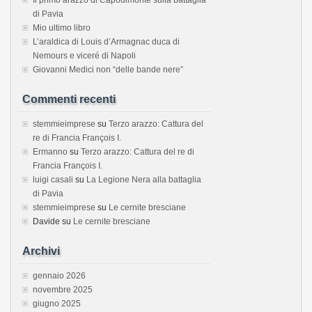
di Pavia
Mio ultimo libro
L’araldica di Louis d’Armagnac duca di
Nemours e viceré di Napoli
Giovanni Medici non “delle bande nere”
Commenti recenti
stemmieimprese
su
Terzo arazzo: Cattura del
re di Francia François I.
Ermanno
su
Terzo arazzo: Cattura del re di
Francia François I.
luigi casali
su
La Legione Nera alla battaglia
di Pavia
stemmieimprese
su
Le cernite bresciane
Davide
su
Le cernite bresciane
Archivi
gennaio 2026
novembre 2025
giugno 2025