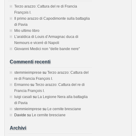
Terzo arazzo: Cattura del re di Francia
François I.
Il primo arazzo di Capodimonte sulla battaglia
di Pavia
Mio ultimo libro
L’araldica di Louis d’Armagnac duca di
Nemours e viceré di Napoli
Giovanni Medici non “delle bande nere”
Commenti recenti
stemmieimprese
su
Terzo arazzo: Cattura del
re di Francia François I.
Ermanno
su
Terzo arazzo: Cattura del re di
Francia François I.
luigi casali
su
La Legione Nera alla battaglia
di Pavia
stemmieimprese
su
Le cernite bresciane
Davide
su
Le cernite bresciane
Archivi