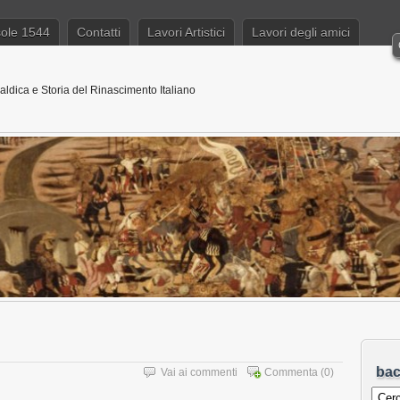
sole 1544
Contatti
Lavori Artistici
Lavori degli amici
aldica e Storia del Rinascimento Italiano
ba
Vai ai commenti
Commenta
(0)