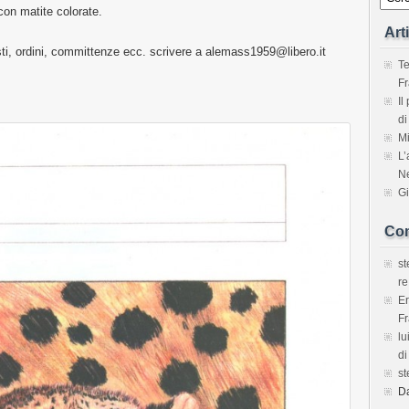
 con matite colorate.
Art
isti, ordini, committenze ecc. scrivere a alemass1959@libero.it
Te
Fr
Il
di
Mi
L’
Ne
Gi
Com
s
re
E
Fr
lu
di
s
D