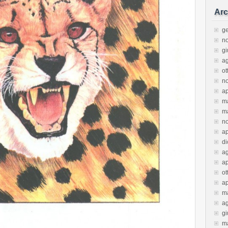
Arc
g
n
g
a
ot
n
ap
m
m
n
ap
d
a
ap
ot
ap
m
a
g
m