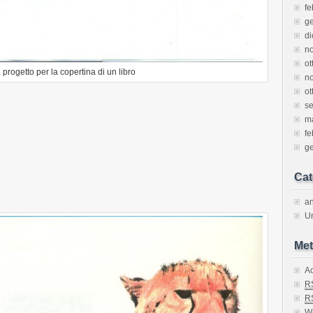
fe
g
d
n
ot
progetto per la copertina di un libro
n
ot
s
m
fe
g
Cat
an
U
Met
A
R
R
W