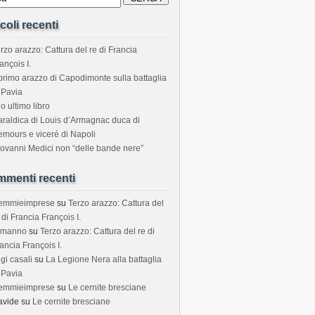
icoli recenti
rzo arazzo: Cattura del re di Francia
ançois I.
 primo arazzo di Capodimonte sulla battaglia
 Pavia
o ultimo libro
araldica di Louis d’Armagnac duca di
mours e viceré di Napoli
ovanni Medici non “delle bande nere”
menti recenti
temmieimprese
su
Terzo arazzo: Cattura del
 di Francia François I.
rmanno
su
Terzo arazzo: Cattura del re di
ancia François I.
igi casali
su
La Legione Nera alla battaglia
 Pavia
temmieimprese
su
Le cernite bresciane
avide
su
Le cernite bresciane