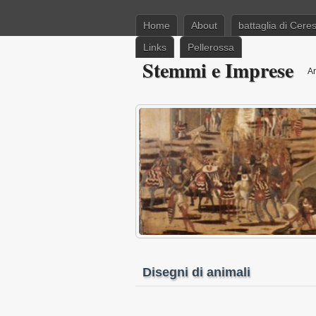
Home
About
battaglia di Cere
Links
Pellerossa
Stemmi e Imprese
Ar
Disegni di animali