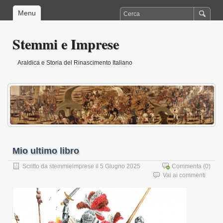
Menu
Stemmi e Imprese
Araldica e Storia del Rinascimento Italiano
Mio ultimo libro
Scritto da
stemmieimprese
il 5 Giugno 2025
Commenta
(0)
Vai ai commenti