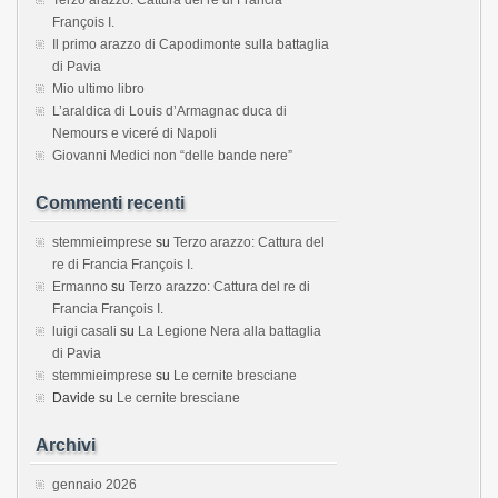
François I.
Il primo arazzo di Capodimonte sulla battaglia
di Pavia
Mio ultimo libro
L’araldica di Louis d’Armagnac duca di
Nemours e viceré di Napoli
Giovanni Medici non “delle bande nere”
Commenti recenti
stemmieimprese
su
Terzo arazzo: Cattura del
re di Francia François I.
Ermanno
su
Terzo arazzo: Cattura del re di
Francia François I.
luigi casali
su
La Legione Nera alla battaglia
di Pavia
stemmieimprese
su
Le cernite bresciane
Davide
su
Le cernite bresciane
Archivi
gennaio 2026