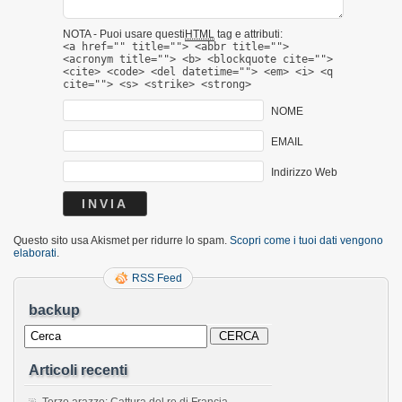
NOTA - Puoi usare questi
HTML
tag e attributi:
<a href="" title=""> <abbr title="">
<acronym title=""> <b> <blockquote cite="">
<cite> <code> <del datetime=""> <em> <i> <q
cite=""> <s> <strike> <strong>
NOME
EMAIL
Indirizzo Web
Questo sito usa Akismet per ridurre lo spam.
Scopri come i tuoi dati vengono
elaborati
.
RSS Feed
backup
Articoli recenti
Terzo arazzo: Cattura del re di Francia