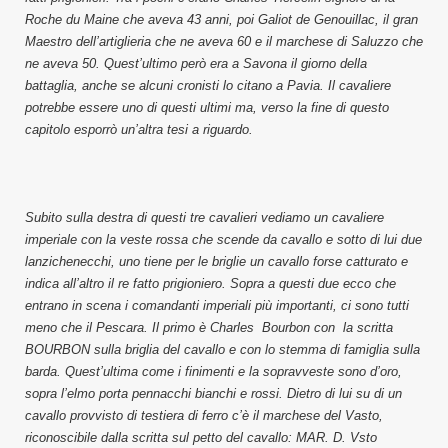
Roche du Maine che aveva 43 anni, poi Galiot de Genouillac, il gran
Maestro dell’artiglieria che ne aveva 60 e il marchese di Saluzzo che
ne aveva 50. Quest’ultimo però era a Savona il giorno della
battaglia, anche se alcuni cronisti lo citano a Pavia. Il cavaliere
potrebbe essere uno di questi ultimi ma, verso la fine di questo
capitolo esporrò un’altra tesi a riguardo.
Subito sulla destra di questi tre cavalieri vediamo un cavaliere
imperiale con la veste rossa che scende da cavallo e sotto di lui due
lanzichenecchi, uno tiene per le briglie un cavallo forse catturato e
indica all’altro il re fatto prigioniero. Sopra a questi due ecco che
entrano in scena i comandanti imperiali più importanti, ci sono tutti
meno che il Pescara. Il primo è Charles Bourbon con la scritta
BOURBON sulla briglia del cavallo e con lo stemma di famiglia sulla
barda. Quest’ultima come i finimenti e la sopravveste sono d’oro,
sopra l’elmo porta pennacchi bianchi e rossi. Dietro di lui su di un
cavallo provvisto di testiera di ferro c’è il marchese del Vasto,
riconoscibile dalla scritta sul petto del cavallo: MAR. D. Vsto