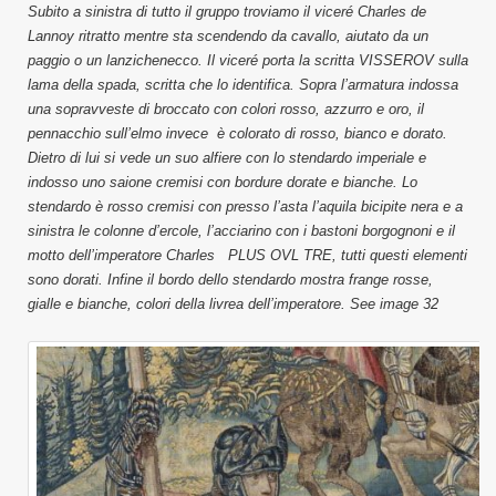
Subito a sinistra di tutto il gruppo troviamo il viceré Charles de
Lannoy ritratto mentre sta scendendo da cavallo, aiutato da un
paggio o un lanzichenecco. Il viceré porta la scritta VISSEROV sulla
lama della spada, scritta che lo identifica. Sopra l’armatura indossa
una sopravveste di broccato con colori rosso, azzurro e oro, il
pennacchio sull’elmo invece è colorato di rosso, bianco e dorato.
Dietro di lui si vede un suo alfiere con lo stendardo imperiale e
indosso uno saione cremisi con bordure dorate e bianche. Lo
stendardo è rosso cremisi con presso l’asta l’aquila bicipite nera e a
sinistra le colonne d’ercole, l’acciarino con i bastoni borgognoni e il
motto dell’imperatore Charles PLUS OVL TRE, tutti questi elementi
sono dorati. Infine il bordo dello stendardo mostra frange rosse,
gialle e bianche, colori della livrea dell’imperatore. See image 32