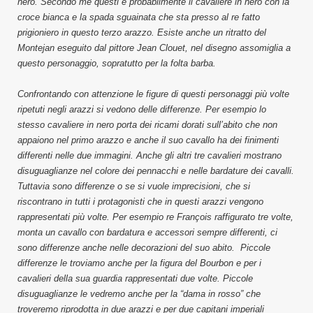
nero. Secondo me questi è probabilmente il cavaliere in nero con la
croce bianca e la spada sguainata che sta presso al re fatto
prigioniero in questo terzo arazzo. Esiste anche un ritratto del
Montejan eseguito dal pittore Jean Clouet, nel disegno assomiglia a
questo personaggio, sopratutto per la folta barba.
Confrontando con attenzione le figure di questi personaggi più volte
ripetuti negli arazzi si vedono delle differenze. Per esempio lo
stesso cavaliere in nero porta dei ricami dorati sull’abito che non
appaiono nel primo arazzo e anche il suo cavallo ha dei finimenti
differenti nelle due immagini. Anche gli altri tre cavalieri mostrano
disuguaglianze nel colore dei pennacchi e nelle bardature dei cavalli.
Tuttavia sono differenze o se si vuole imprecisioni, che si
riscontrano in tutti i protagonisti che in questi arazzi vengono
rappresentati più volte. Per esempio re François raffigurato tre volte,
monta un cavallo con bardatura e accessori sempre differenti, ci
sono differenze anche nelle decorazioni del suo abito. Piccole
differenze le troviamo anche per la figura del Bourbon e per i
cavalieri della sua guardia rappresentati due volte. Piccole
disuguaglianze le vedremo anche per la “dama in rosso” che
troveremo riprodotta in due arazzi e per due capitani imperiali