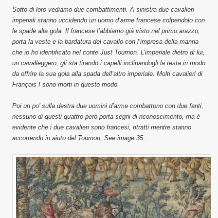
Sotto di loro vediamo due combattimenti. A sinistra due cavalieri
imperiali stanno uccidendo un uomo d’arme francese colpendolo con
le spade alla gola. Il francese l’abbiamo già visto nel primo arazzo,
porta la veste e la bardatura del cavallo con l’impresa della manna
che io ho identificato nel conte Just Tournon. L’imperiale dietro di lui,
un cavalleggero, gli sta tirando i capelli inclinandogli la testa in modo
da offrire la sua gola alla spada dell’altro imperiale. Molti cavalieri di
François I sono morti in questo modo.
Poi un po’ sulla destra due uomini d’arme combattono con due fanti,
nessuno di questi quattro però porta segni di riconoscimento, ma è
evidente che i due cavalieri sono francesi, ritratti mentre stanno
accorrendo in aiuto del Tournon. See image 35 .