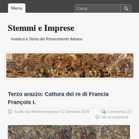
Menu
Stemmi e Imprese
Araldica e Storia del Rinascimento Italiano
Terzo arazzo: Cattura del re di Francia
François I.
Scritto da
stemmieimprese
il 2 Gennaio 2026
Commenta
(2)
Vai ai commenti