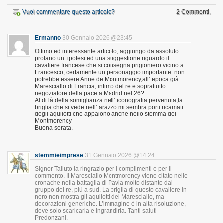
Vuoi commentare questo articolo?
2 Commenti.
Ermanno
30 Gennaio 2026 @23:45
Ottimo ed interessante articolo, aggiungo da assoluto
profano un’ ipotesi ed una suggestione riguardo il
cavaliere francese che si consegna prigioniero vicino a
Francesco, certamente un personaggio importante: non
potrebbe essere Anne de Montmorency,all’ epoca già
Maresciallo di Francia, intimo del re e soprattutto
negoziatore della pace a Madrid nel 26?
Al di là della somiglianza nell’ iconografia pervenuta,la
briglia che si vede nell’ arazzo mi sembra porti ricamati
degli aquilotti che appaiono anche nello stemma dei
Montmorency
Buona serata.
stemmieimprese
31 Gennaio 2026 @14:24
Signor Talluto la ringrazio per i complimenti e per il
commento. Il Maresciallo Montmorency viene citato nelle
cronache nella battaglia di Pavia molto distante dal
gruppo del re, più a sud. La briglia di questo cavaliere in
nero non mostra gli aquilotti del Maresciallo, ma
decorazioni generiche. L’immagine è in alta risoluzione,
deve solo scaricarla e ingrandirla. Tanti saluti
Predonzani.