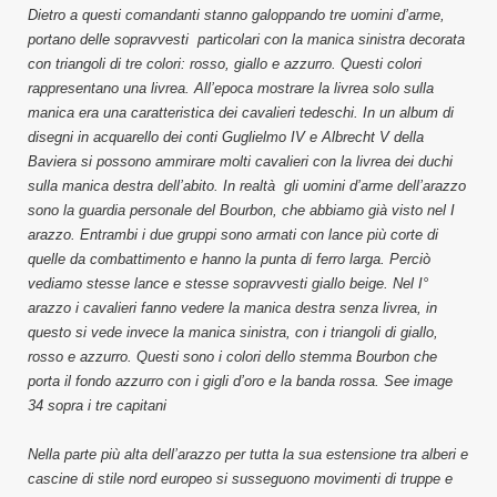
Dietro a questi comandanti stanno galoppando tre uomini d’arme,
portano delle sopravvesti particolari con la manica sinistra decorata
con triangoli di tre colori: rosso, giallo e azzurro. Questi colori
rappresentano una livrea. All’epoca mostrare la livrea solo sulla
manica era una caratteristica dei cavalieri tedeschi. In un album di
disegni in acquarello dei conti Guglielmo IV e Albrecht V della
Baviera si possono ammirare molti cavalieri con la livrea dei duchi
sulla manica destra dell’abito. In realtà gli uomini d’arme dell’arazzo
sono la guardia personale del Bourbon, che abbiamo già visto nel I
arazzo. Entrambi i due gruppi sono armati con lance più corte di
quelle da combattimento e hanno la punta di ferro larga. Perciò
vediamo stesse lance e stesse sopravvesti giallo beige. Nel I°
arazzo i cavalieri fanno vedere la manica destra senza livrea, in
questo si vede invece la manica sinistra, con i triangoli di giallo,
rosso e azzurro. Questi sono i colori dello stemma Bourbon che
porta il fondo azzurro con i gigli d’oro e la banda rossa. See image
34 sopra i tre capitani
Nella parte più alta dell’arazzo per tutta la sua estensione tra alberi e
cascine di stile nord europeo si susseguono movimenti di truppe e