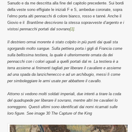
Sanudo e da me descritta alla fine del capitolo precedente. Sui bordi
della veste sono effigiate le iniziali F e S, ambedue coronate, sopra
l’elmo porta alti pennacchi di colore bianco, rosso e tanné. Anche il
Giovio e il
Brantôme descrivono la stessa sopravveste d’argento e i
vistosi pennacchi portati dal sovrano
[1]
.
Il destriero ormai morente è stato colpito in più punti dai quali sta
sgorgando molto sangue. Sulla pettiera porta i gigli di Francia come
sulla bellissima testiera, la quale è ulteriormente ornata da dei
pennacchi con i colori uguali a quelli portati dal re. La testiera è a
terra assieme ai finimenti tagliati per liberare il cavaliere e assieme
ad una spada da lanzichenecco e ad un archibugio, messi lì come
per simboleggiare le armi usate per abbattere il cavallo.
Attorno si vedono molti soldati imperiali, due intenti a tirare la coda
del quadrupede per liberare il sovrano, mentre altri tre cavalieri lo
sorreggono. Questi ultimi sono identificati dai nomi ricamati sulle
loro figure.
See image 30 The Capture of the King