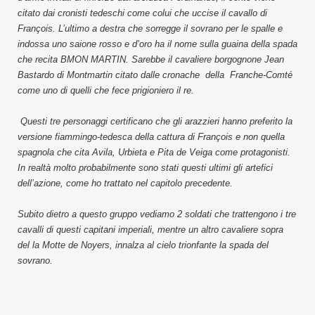
citato dai cronisti tedeschi come colui che uccise il cavallo di
François. L’ultimo a destra che sorregge il sovrano per le spalle e
indossa uno saione rosso e d’oro ha il nome sulla guaina della spada
che recita BMON MARTIN. Sarebbe il cavaliere borgognone Jean
Bastardo di Montmartin citato dalle cronache
della Franche-Comté
come uno di quelli che fece prigioniero il re.
Questi tre personaggi certificano che gli arazzieri hanno preferito la
versione fiammingo-tedesca della cattura di François e non quella
spagnola che cita Avila, Urbieta e Pita de Veiga come protagonisti.
In realtà molto probabilmente sono stati questi ultimi gli artefici
dell’azione, come ho trattato nel capitolo precedente.
Subito dietro a questo gruppo vediamo 2 soldati che trattengono i tre
cavalli di questi capitani imperiali, mentre un altro cavaliere sopra
del la Motte de Noyers, innalza al cielo trionfante la spada del
sovrano.