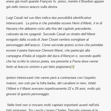
erano già morti quando François fu preso, mentre il Bourbon appare
già nello stesso arazzo sulla destra.
Luigi Casali nel suo libro indica due possibilità identificative
interessanti. La prima è che potrebbe essere Hen
ri
d’Albret, il re di
Navarra che abbiamo visto alla fine del capitolo precedente,
catturato da tre spagnoli. Secondo Casali un ritratto dell’Albret
eseguito dalla scuola di Jean Clouet sembra somigliare al
personaggio dell’arazzo. Come seconda ipotesi scrive che potrebbe
essere il poeta francese Clement Marot, che partecipò alla
campagna d’Italia al seguito del duca d’Alençon e, secondo quello
che ha scritto lo stesso poeta, era presente a Pavia dove venne
ferito al braccio sinistro e poi fatto prigioniero
[3]
.
Ipotesi interessanti che vanno però a contrastare con l’aspetto
maturo, non solo per la folta barba, del cavaliere in nero, infatti
l’Albret e il Marot avevano rispettivamente 22 e 29 anni, molto più
giovani di questo personaggio.
Nelle fonti non si trovano molti capitani importanti avanti nell’età
fatti prigionieri. Tra i pochi c’erano Charles Tiercelin signore di la