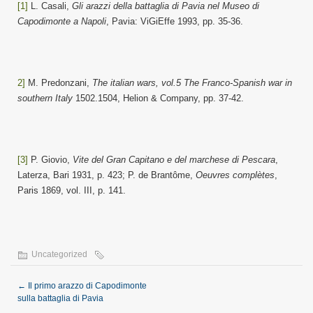
[1]
L. Casali,
Gli arazzi della battaglia di Pavia nel Museo di
Capodimonte a Napoli
, Pavia: ViGiEffe 1993, pp. 35-36.
2]
M. Predonzani,
The italian wars, vol.5 The Franco-Spanish war in
southern Italy
1502.1504, Helion & Company, pp. 37-42.
[3]
P. Giovio,
Vite del Gran Capitano e del marchese di Pescara
,
Laterza, Bari 1931, p. 423; P. de Brantôme,
Oeuvres complètes
,
Paris 1869, vol. III, p. 141.
Uncategorized
←
Il primo arazzo di Capodimonte
sulla battaglia di Pavia