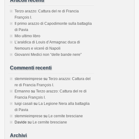
Articoli recenti
Terzo arazzo: Cattura del re di Francia
François I.
Il primo arazzo di Capodimonte sulla battaglia
di Pavia
Mio ultimo libro
L’araldica di Louis d’Armagnac duca di
Nemours e viceré di Napoli
Giovanni Medici non “delle bande nere”
Commenti recenti
stemmieimprese
su
Terzo arazzo: Cattura del
re di Francia François I.
Ermanno
su
Terzo arazzo: Cattura del re di
Francia François I.
luigi casali
su
La Legione Nera alla battaglia
di Pavia
stemmieimprese
su
Le cernite bresciane
Davide
su
Le cernite bresciane
Archivi