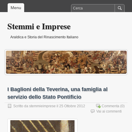
Menu
Stemmi e Imprese
Araldica e Storia del Rinascimento Italiano
I Baglioni della Teverina, una famiglia al
servizio dello Stato Pontificio
Scritto da
stemmieimprese
il 25 Ottobre 2012
Commenta
(0)
Vai ai commenti