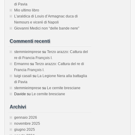
di Pavia
Mio ultimo libro
L’araldica di Louis d’Armagnac duca di
Nemours e viceré di Napoli
Giovanni Medici non “delle bande nere”
Commenti recenti
stemmieimprese
su
Terzo arazzo: Cattura del
re di Francia François I.
Ermanno
su
Terzo arazzo: Cattura del re di
Francia François I.
luigi casali
su
La Legione Nera alla battaglia
di Pavia
stemmieimprese
su
Le cernite bresciane
Davide
su
Le cernite bresciane
Archivi
gennaio 2026
novembre 2025
giugno 2025