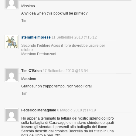
Missimo
Any idea when this book will be printed?
Tim
stemmieimprese
11 Settembre 2013 @15:12
Secondo l’editore Acies il libro dovrebbe uscire per
ottobre.
Massimo Predonzani
Tim O'Brien
27 Settembre 2013 @13:54
Massimo
Grande, non troppo tempo. Non vedo l’ora!
Tim
Federico Menaguale
6 Maggio 2018 @14:19
Ho appena terminato la lettura del vostro splendido libro
sulla battaglia di Caravaggio,e mi stavo chiedendo quali
fossero gli stendardi presenti alla battaglia del fiume
Serchio descritti dal cronista Boccella da lei citato in una
nota del libro a pag. 205