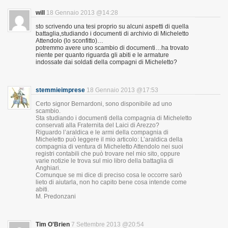
will
18 Gennaio 2013 @14:28
sto scrivendo una tesi proprio su alcuni aspetti di quella
battaglia,studiando i documenti di archivio di Micheletto
Attendolo (lo sconfitto)…
potremmo avere uno scambio di documenti…ha trovato
niente per quanto riguarda gli abiti e le armature
indossate dai soldati della compagni di Micheletto?
stemmieimprese
18 Gennaio 2013 @17:53
Certo signor Bernardoni, sono disponibile ad uno
scambio.
Sta studiando i documenti della compagnia di Micheletto
conservati alla Fraternita del Laici di Arezzo?
Riguardo l’araldica e le armi della compagnia di
Micheletto può leggere il mio articolo: L’araldica della
compagnia di ventura di Micheletto Attendolo nei suoi
registri contabili che può trovare nel mio sito, oppure
varie notizie le trova sul mio libro della battaglia di
Anghiari.
Comunque se mi dice di preciso cosa le occorre sarò
lieto di aiutarla, non ho capito bene cosa intende come
abiti.
M. Predonzani
Tim O'Brien
7 Settembre 2013 @20:54