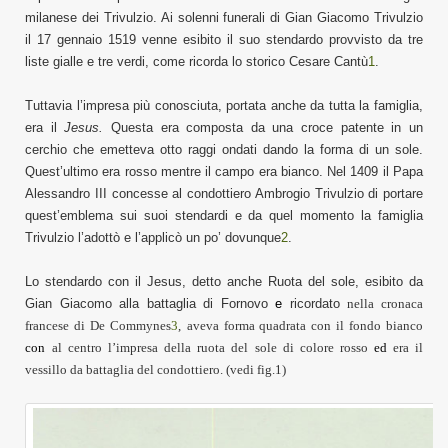
milanese dei Trivulzio. Ai solenni funerali di Gian Giacomo Trivulzio
il 17 gennaio 1519 venne esibito il suo stendardo provvisto da tre
liste gialle e tre verdi, come ricorda lo storico Cesare Cantù
1
.
Tuttavia l’impresa più conosciuta, portata anche da tutta la famiglia,
era il
Jesus.
Questa era composta da una croce patente in un
cerchio che emetteva otto raggi ondati dando la forma di un sole.
Quest’ultimo era rosso mentre il campo era bianco. Nel 1409 il Papa
Alessandro III concesse al condottiero Ambrogio Trivulzio di portare
quest’emblema sui suoi stendardi e da quel momento la famiglia
Trivulzio l’adottò e l’applicò un po’ dovunque
2
.
Lo stendardo con il Jesus, detto anche Ruota del sole, esibito da
Gian Giacomo alla battaglia di Fornovo
e
ricordato
nella cronaca
francese di De Commynes
3
,
aveva forma quadrata con il fondo bianco
con
al centro l’impresa della ruota del sole di colore rosso
ed
era il
vessillo da battaglia del condottiero. (vedi
fig.1
)