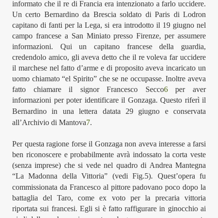
informato che il re di Francia era intenzionato a farlo uccidere.
Un certo Bernardino da Brescia soldato di Paris di Lodron
capitano di fanti per la Lega, si era introdotto il 19 giugno nel
campo francese a San Miniato presso Firenze, per assumere
informazioni.
Qui un capitano francese della guardia,
credendolo amico, gli aveva detto che il re voleva far uccidere
il marchese nel fatto d’arme e
di proposito
aveva incaricato un
uomo
chiamato “el Spirito” che se ne occupasse. Inoltre aveva
fatto chiamare
il signor Francesco Secco
6
per aver
informazioni per
pote
r
identificare
il Gonzaga
.
Questo riferì il
Bernardino
in una lettera datata 29 giugno e conservata
all’Archivio di Mantova
7
.
P
er questa ragione forse il Gonzaga non aveva interesse a farsi
ben riconoscere
e probabilmente avrà indossato la corta veste
(senza imprese)
che si vede nel quadro di Andrea Mantegna
“La Madonna della Vittoria”
(vedi
Fig.
5
)
.
Quest’opera fu
commissionata da Francesco al pittore padovano poco dopo la
battaglia del Taro,
come ex voto per la precaria vittoria
riportata sui francesi.
Egli
si è fatto raffigurare
in ginocchio ai