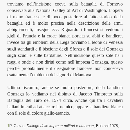
troviamo nell’incisione
coeva sulla battaglia di Fornovo
conservata alla National Galley of Art di Washington. L’opera
di mano francese è di poco posteriore a
l
fatto storico della
battaglia ed è molto precisa nella descrizione delle armi,
abbigliamenti, insegne ecc. Riguardo
i francesi
si vedono i
gigli di Francia e la croce bianca portata su abiti e bandiere,
invece
tra
gli emblemi della Lega
troviamo
il leone di Venezia
sugli stendardi e il biscione degli Sforza e il sole dei Gonzaga
su
gli
scudi e
sulle
bardature.
Nell’incisione questo sole ha i
raggi a onde e non diritti come nell’impresa Gonzaga, questo
perché probabilmente il disegnatore francese non conosceva
esattamente l’emblema dei signori di Mantova.
U
ltimo riscontr
o,
anche se molto posteriore,
del
la bandiera
Gonzaga
lo vediamo
nel dipinto di Jacopo T
i
ntoretto
su
lla
Battaglia del Taro del 1574 circa.
Anche qui tra i cavalieri
italiani
intenti ad attaccare il nemico,
appare la bandiera bianca
con il sole di colore giallo-arancio.
1
P. Giovio,
Dialogo delle imprese militari e amorose
, Bulzoni 1978,