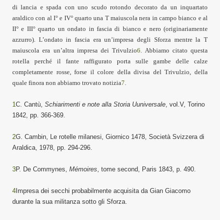
di lancia e spada con uno scudo rotondo decorato da un inquartato
araldico con al I° e IV° quarto una T maiuscola nera in campo bianco e al
II° e III° quarto un ondato in fascia di bianco e nero (originariamente
azzurro). L’ondato in fascia era un’impresa degli Sforza mentre la T
maiuscola era un’altra impresa dei Trivulzio
6
. Abbiamo citato questa
rotella perché il fante raffigurato porta sulle gambe delle calze
completamente rosse, forse il colore della divisa del Trivulzio, della
quale finora non abbiamo trovato notizia
7
.
1
C. Cantù,
Schiarimenti e note alla Storia Uuniversale
, vol.V, Torino
1842, pp. 366-369.
2
G. Cambin, Le rotelle milanesi, Giornico 1478, Società Svizzera di
Araldica, 1978, pp. 294-296.
3
P. De Commynes,
Mémoires
, tome second, Paris 1843, p. 490.
4
Impresa dei secchi probabilmente acquisita da Gian Giacomo
durante la sua militanza sotto gli Sforza.