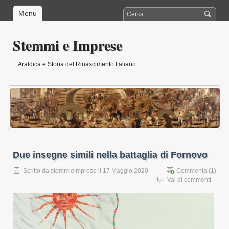
Menu
Stemmi e Imprese
Araldica e Storia del Rinascimento Italiano
Due insegne simili nella battaglia di Fornovo
Scritto da
stemmieimprese
il 17 Maggio 2020
Commenta
(1)
Vai ai commenti