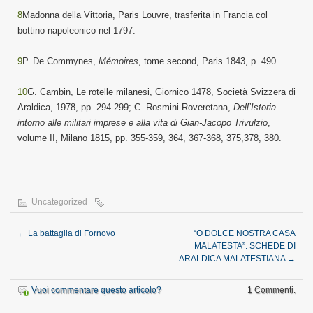
8
Madonna della Vittoria, Paris Louvre, trasferita in Francia col
bottino napoleonico nel 1797.
9
P. De Commynes,
Mémoires
, tome second, Paris 1843, p. 490.
10
G. Cambin, Le rotelle milanesi, Giornico 1478, Società Svizzera di
Araldica, 1978, pp. 294-299; C. Rosmini Roveretana,
Dell’Istoria
intorno alle militari imprese e alla vita di Gian-Jacopo Trivulzio
,
volume II, Milano 1815, pp. 355-359, 364, 367-368, 375,378, 380.
Uncategorized
←
La battaglia di Fornovo
“O DOLCE NOSTRA CASA
MALATESTA”. SCHEDE DI
ARALDICA MALATESTIANA
→
Vuoi commentare questo articolo?
1 Commenti.