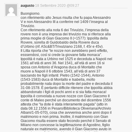
augusto
18 Settembre 2020 @09:27
Buongiorno.
con riferimento allo Jesus risulta che fu papa Alessandro
V e non Alessandro III a conferire nel 1409 l’insegna al
Trivulzio.
Con riferimento alla nota 6 dei Trivulzio, l’impresa della
rovere non è una impresa dei trivulzio ma si riferisce alla
prima moglie di Gian Giacomo II (+1577): Ippolita della
Rovere, sorella di Guidobaldo della Rovere duca
d’Urbino (rif. ASc&BT/Trivulziano 2168, f. 45r e 45v).
Il Litta riporta che “le nozze non avrebbero però effetto,
esssendosi, così si crede la giovane fatta monaca”.
Ippolità è nata a Urbino nel 1525 e deceduta a Napoli nel
1561 all’età di anni 36. Nel 1541, all’età di anni 16 si
sposa con Antonio d’Aragona duca di Montalto che
muore a Napoli il 6 ottobre 1543, all’età di anni 37
lasciando tre figli infanti: Pietro (1542-1544), Antonio
(1543-1583) duca di Montalto e Isabella, molto
probabilmente nata dopo la morte del padre e deceduta il
31-08-1578. È pertanto difficile ritenere che Ippolita abbia
abbandonato i figli di pochi anni e si sia fatta monaca!
Ippolita è convolata a nuove nozze con Gian Giacomo II
conte di Maleo perché un documento del dicembre 1556
attesta che “la dote è stata interamente pagata” (atto in
data 08.12.1556 in Pesaro/Biblioteca Oliveriana/Archivio
Albani/1-05-070), cosa che avvveniva anche anni dopo il
matrimonio e non prima. Inoltre, il matrimonio con Gian
Giacomo risulta essere stato fecondo perché il Senato di
Milano non concesse la legittimazione di Agostino, figlio
naturale ex matrimonio, avendo il Gian Giacomo avuto in