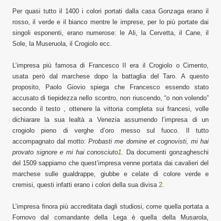
Per quasi tutto il 1400 i colori portati dalla casa Gonzaga erano il
rosso, il verde e il bianco mentre le imprese, per lo più portate dai
singoli esponenti, erano numerose: le Ali, la Cervetta, il Cane, il
Sole, la Museruola, il Crogiolo ecc.
L’impresa più famosa di Francesco II era il Crogiolo o Cimento,
usata però dal marchese dopo la battaglia del Taro. A questo
proposito, Paolo Giovio spiega che Francesco essendo stato
accusato di tiepidezza nello scontro, non riuscendo, “o non volendo”
secondo il testo , ottenere la vittoria completa sui francesi, volle
dichiarare la sua lealtà a Venezia assumendo l’impresa di un
crogiolo pieno di verghe d’oro messo sul fuoco. Il tutto
accompagnato dal motto:
Probasti me domine et cognovisti,
mi hai
provato signore e mi hai conosciuto
1
. Da documenti gonzagheschi
del 1509 sappiamo che quest’impresa venne portata dai cavalieri del
marchese sulle gualdrappe, giubbe e celate di colore verde e
cremisi, questi infatti erano i colori della sua divisa
2
.
L’impresa finora più accreditata dagli studiosi, come quella portata a
Fornovo dal comandante della Lega è quella della Musarola,