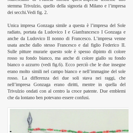
stemma Trivulzio, quello della signoria di Milano e l’impresa
dei secchi.
Vedi fig.
2
.
Unica impresa Gonzaga simile a questa è l’impresa del Sole
radiato, portata
da Ludovico I e Gianfrancesco I Gonzaga e
anche
da Ludovico II nonno di Francesco.
L’impresa v
enne
usata anche dallo stesso Francesco e dal figlio Federico II.
Sulle pitture murarie questo sole è spesso dipinto di colore
rosso su fondo bianco, ma anche di colore giallo su fondo
bianco o azzurro
(vedi
fig.6
)
.
Ecco perciò
che le
due insegne
erano
molto simili nel campo bianco e nell’immagine del sole
rosso. La differenza dei
due
soli stava nei raggi, che
nell’impresa Gonzaga erano
diritti,
mentre in quella del
Trivulzio
ondati con al centro
la croce patente
. Due emblemi
che da lontano ben potevano essere confusi.