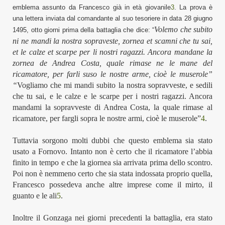
emblema assunto da Francesco già in età giovanile
3
. La prova è
una lettera inviata dal comandante al suo tesoriere in data 28 giugno
Volemo che subito
1495, otto giorni prima della battaglia che dice: “
ni ne mandi la nostra sopraveste, zornea et sc
am
ni che tu sai,
et le calze et scarpe per li nostri ragazzi. Ancora mand
ane
la
zornea de Andrea Costa,
quale rimase ne le mane del
ricamatore, per fa
rl
i suso le nostre arme, cioè le muserole”
“
Vogliamo che mi mandi subito la nostra sopravveste, e sedili
che tu sai, e le calze e le scarpe per i nostri ragazzi. Ancora
mandami la sopravveste di Andrea Costa, la quale rimase al
ricamatore, per fargli sopra le nostre armi, cioè le muserole”
4
.
Tuttavia sorgono molti dubbi che questo emblema sia stato
usato a Fornovo. Intanto
non è certo che il ricamatore l’abbia
finito in tempo e che
la giornea
sia arrivat
a
prima dello scontro.
Poi
non è nemmeno certo che sia stata indossata proprio quella,
Francesco possedeva
anche altre
imprese
come il mirto, il
guanto
e
le ali
5
.
I
noltre il Gonzaga nei giorni precedenti la battaglia, era stato