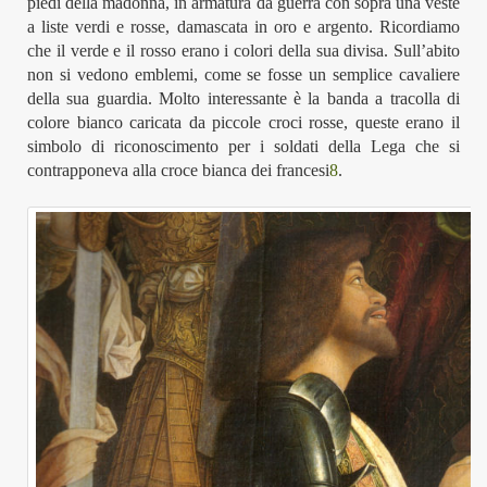
piedi della madonna, in armatura da guerra con sopra una veste
a liste verdi e rosse, damascata in oro e argento. Ricordiamo
che il verde e il rosso erano i colori della sua divisa.
Sull’abito
non si vedono emblemi, come se fosse un semplice cavaliere
della sua guardia. Molto interessante è la banda a tracolla di
colore bianco caricata da
piccole
croci rosse,
quest
e
era
no
il
simbolo di riconoscimento per i soldati della Lega che si
contrapponeva alla croce bianca dei franc
esi
8
.