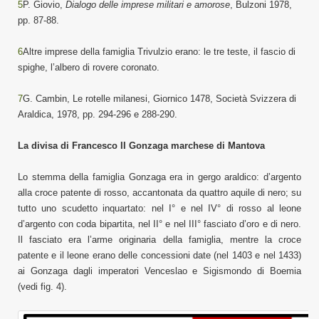
5
P. Giovio,
Dialogo delle imprese militari e amorose
, Bulzoni 1978,
pp. 87-88.
6
Altre imprese della famiglia Trivulzio erano: le tre teste, il fascio di
spighe, l’albero di rovere coronato.
7
G. Cambin, Le rotelle milanesi, Giornico 1478, Società Svizzera di
Araldica, 1978, pp. 294-296 e 288-290.
La divisa di Francesco II Gonzaga marchese di Mantova
Lo stemma della famiglia Gonzaga era in gergo araldico: d’argento
alla croce patente di rosso, accantonata da quattro aquile di nero; su
tutto uno scudetto inquartato: nel I° e nel IV° di rosso al leone
d’argento con coda bipartita, nel II° e nel III° fasciato d’oro e di nero.
Il fasciato era l’arme originaria della famiglia, mentre la croce
patente e il leone erano delle concessioni date (nel 1403 e nel 1433)
ai Gonzaga dagli imperatori Venceslao e Sigismondo di Boemia
(vedi fig. 4).