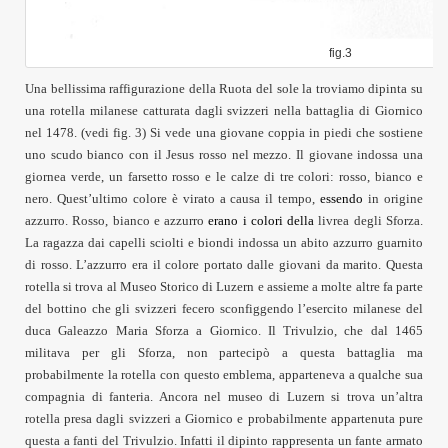
fig.3
Una bellissima raffigurazione della Ruota del sole la troviamo dipinta su
una rotella milanese catturata dagli svizzeri nella battaglia di Giornico
nel 1478. (vedi fig.
3
)
Si vede una giovane coppia in piedi che sostiene
uno scudo bianco con il Jesus rosso nel mezzo. Il giovane indossa una
giornea verde, un farsetto rosso e le calze di tre colori: rosso, bianco e
nero. Quest’ultimo colore è virato a causa il tempo,
essendo
in origine
azzurro. Rosso, bianco e azzurro
erano i colori della
livrea degli Sforza.
La ragazza dai capelli sciolti e biondi indossa un abito azzurro guarnito
di rosso. L’azzurro era il colore portato dalle giovani da marito. Questa
rotella si trova al Museo Storico di Luzern e assieme a molte altre fa parte
del bottino che gli svizzeri fecero sconfiggendo l’esercito milanese del
duca Galeazzo Maria Sforza a Giornico. Il Trivulzio, che dal 1465
militava per gli Sforza, non partecipò a questa battaglia ma
probabilmente la rotella con questo emblema, apparteneva a qualche sua
compagnia di fanteria. Ancora nel museo di Luzern si trova un’altra
rotella presa dagli svizzeri a Giornico e probabilmente appartenuta pure
questa a fanti del Trivulzio. Infatti il dipinto
rappresenta un fante armato