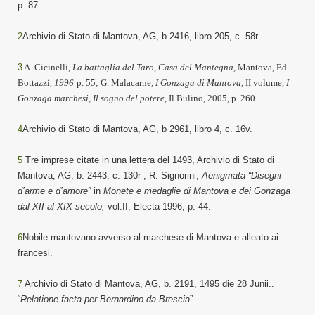
p. 87.
2
Archivio di Stato di Mantova, AG, b 2416, libro 205, c. 58r.
3
A. Cicinelli,
La battaglia del Taro,
Casa del Mantegna,
Mantova, Ed.
Bottazzi
, 1996
p. 55;
G. Malacarne,
I Gonzaga di Mantova,
II volume,
I
Gonzaga marchesi, Il sogno del potere
, Il Bulino, 2005, p. 260.
4
Archivio di Stato di Mantova, AG, b 2961, libro 4, c. 16v.
5
Tre imprese citate in una lettera del 1493, Archivio di Stato di
Mantova, AG, b. 2443, c. 130r ; R. Signorini,
Aenigmata “Disegni
d’arme e d’amore”
in
Monete e medaglie di Mantova e dei Gonzaga
dal XII al XIX secolo,
vol.II, Electa 1996, p. 44.
6
Nobile mantovano avverso al marchese di Mantova e alleato ai
francesi.
7
Archivio di Stato di Mantova, AG, b. 2191, 1495 die 28 Junii..
“
Relatione facta per Bernardino da Brescia
”